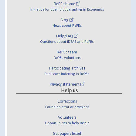
RePEc home
Initiative for open bibliographies in Economics
Blog
News about RePEc
Help/FAQ
Questions about IDEAS and RePEc
RePEc team
RePEc volunteers
Participating archives
Publishers indexing in RePEc
Privacy statement
Help us
Corrections
Found an error or omission?
Volunteers
Opportunities to help RePEc
Get papers listed