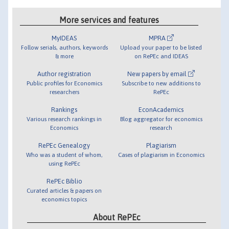
More services and features
MyIDEAS
MPRA
Follow serials, authors, keywords
Upload your paper to be listed
& more
on RePEc and IDEAS
Author registration
New papers by email
Public profiles for Economics
Subscribe to new additions to
researchers
RePEc
Rankings
EconAcademics
Various research rankings in
Blog aggregator for economics
Economics
research
RePEc Genealogy
Plagiarism
Who was a student of whom,
Cases of plagiarism in Economics
using RePEc
RePEc Biblio
Curated articles & papers on
economics topics
About RePEc