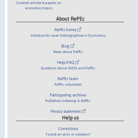
Curated articles & papers on
economics topics
About RePEc
RePEc home
Initiative for open bibliographies in Economics
Blog
News about RePEc
Help/FAQ
Questions about IDEAS and RePEc
RePEc team
RePEc volunteers
Participating archives
Publishers indexing in RePEc
Privacy statement
Help us
Corrections
Found an error or omission?