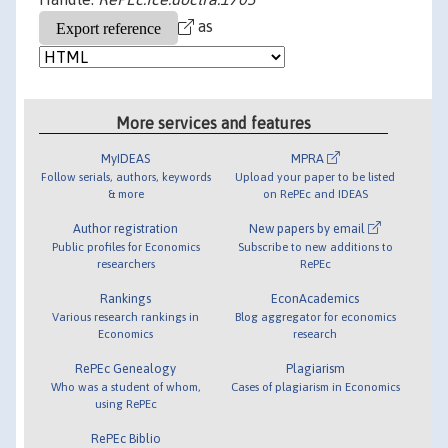
as
More services and features
MyIDEAS
MPRA
Follow serials, authors, keywords
Upload your paper to be listed
& more
on RePEc and IDEAS
Author registration
New papers by email
Public profiles for Economics
Subscribe to new additions to
researchers
RePEc
Rankings
EconAcademics
Various research rankings in
Blog aggregator for economics
Economics
research
RePEc Genealogy
Plagiarism
Who was a student of whom,
Cases of plagiarism in Economics
using RePEc
RePEc Biblio