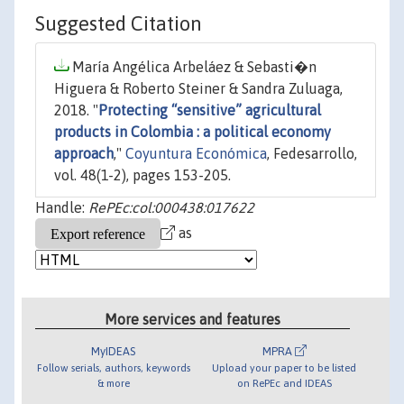
Suggested Citation
María Angélica Arbeláez & Sebasti�n
Higuera & Roberto Steiner & Sandra Zuluaga,
2018. "
Protecting “sensitive” agricultural
products in Colombia : a political economy
approach
,"
Coyuntura Económica
, Fedesarrollo,
vol. 48(1-2), pages 153-205.
Handle:
RePEc:col:000438:017622
as
More services and features
MyIDEAS
MPRA
Follow serials, authors, keywords
Upload your paper to be listed
& more
on RePEc and IDEAS