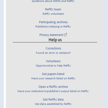
Questions about IDEAS and RePEc
RePEc team
RePEc volunteers
Participating archives
Publishers indexing in RePEc
Privacy statement
Help us
Corrections
Found an error or omission?
Volunteers
Opportunities to help RePEc
Get papers listed
Have your research listed on RePEc
Open a RePEc archive
Have your institution's/publisher's output listed on RePEc
Get RePEc data
Use data assembled by RePEc