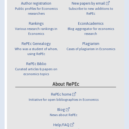
Author registration
New papers by email
Public profiles for Economics
Subscribe to new additions to
researchers
RePEc
Rankings
EconAcademics
Various research rankings in
Blog aggregator for economics
Economics
research
RePEc Genealogy
Plagiarism
Who was a student of whom,
Cases of plagiarism in Economics
using RePEc
RePEc Biblio
Curated articles & papers on
economics topics
About RePEc
RePEc home
Initiative for open bibliographies in Economics
Blog
News about RePEc
Help/FAQ