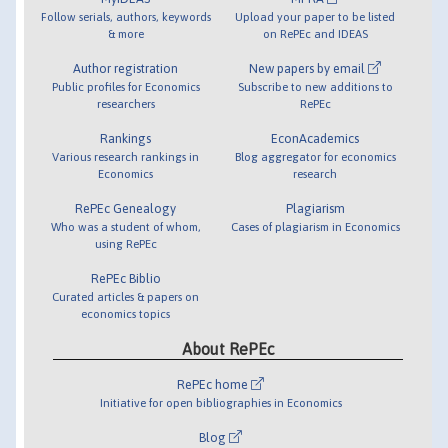
Follow serials, authors, keywords
Upload your paper to be listed
& more
on RePEc and IDEAS
Author registration
New papers by email
Public profiles for Economics
Subscribe to new additions to
researchers
RePEc
Rankings
EconAcademics
Various research rankings in
Blog aggregator for economics
Economics
research
RePEc Genealogy
Plagiarism
Who was a student of whom,
Cases of plagiarism in Economics
using RePEc
RePEc Biblio
Curated articles & papers on
economics topics
About RePEc
RePEc home
Initiative for open bibliographies in Economics
Blog