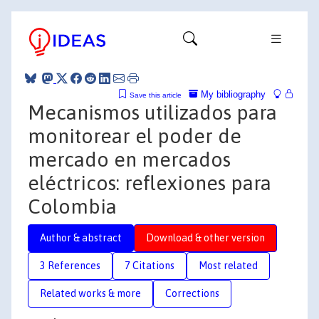
My bibliography
Save this article
Mecanismos utilizados para
monitorear el poder de
mercado en mercados
eléctricos: reflexiones para
Colombia
Author & abstract
Download & other version
3 References
7 Citations
Most related
Related works & more
Corrections