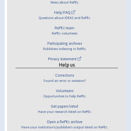
News about RePEc
Help/FAQ
Questions about IDEAS and RePEc
RePEc team
RePEc volunteers
Participating archives
Publishers indexing in RePEc
Privacy statement
Help us
Corrections
Found an error or omission?
Volunteers
Opportunities to help RePEc
Get papers listed
Have your research listed on RePEc
Open a RePEc archive
Have your institution's/publisher's output listed on RePEc