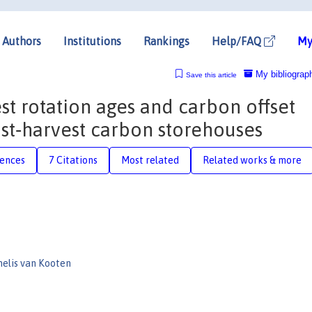
Authors
Institutions
Rankings
Help/FAQ
My
My bibliograp
Save this article
t rotation ages and carbon offset
ost‐harvest carbon storehouses
rences
7 Citations
Most related
Related works & more
nelis van Kooten