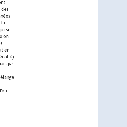
ent
 des
nnées
 la
qui se
te en
es
ut en
écolté).
ais pas
 mélange
d'en