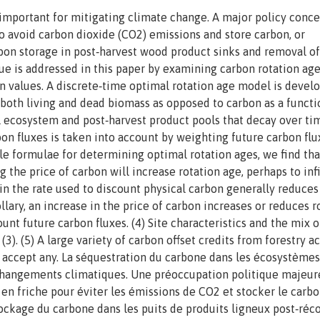
important for mitigating climate change. A major policy conce
o avoid carbon dioxide (CO2) emissions and store carbon, or
rbon storage in post‐harvest wood product sinks and removal o
e is addressed in this paper by examining carbon rotation age
n values. A discrete‐time optimal rotation age model is devel
 both living and dead biomass as opposed to carbon as a functi
l ecosystem and post‐harvest product pools that decay over ti
rbon fluxes is taken into account by weighting future carbon flu
e formulae for determining optimal rotation ages, we find that
 the price of carbon will increase rotation age, perhaps to inf
 in the rate used to discount physical carbon generally reduces
rollary, an increase in the price of carbon increases or reduces r
nt future carbon fluxes. (4) Site characteristics and the mix o
(3). (5) A large variety of carbon offset credits from forestry ac
to accept any. La séquestration du carbone dans les écosystèmes
 changements climatiques. Une préoccupation politique majeur
s en friche pour éviter les émissions de CO2 et stocker le carbo
tockage du carbone dans les puits de produits ligneux post‐réco