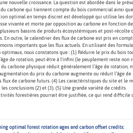
une nouvelle croissance. La question est abordée dans le prés
 du carbone qui tiennent compte du bois commercial ainsi que
ion optimal en temps discret est développé qui utilise les do
asse vivante et morte par opposition au carbone en fonction de
 plusieurs bassins de produits écosystémiques et post‐récolte 
. En outre, le calendrier des flux de carbone est pris en comp
oins importants que les flux actuels. En utilisant des formul
 optimaux, nous constatons que : (1) Réduire le prix du bois to
e de rotation, peut‐être à l'infini (le peuplement reste non r
 du carbone physique réduit généralement l’âge de rotation, m
e augmentation du prix du carbone augmente ou réduit l’âge de
s flux de carbone futurs. (4) Les caractéristiques du site et le
 les conclusions (2) et (3). (5) Une grande variété de crédits
ités forestières pourrait être justifiée, ce qui rend difficile 
ng optimal forest rotation ages and carbon offset credits: