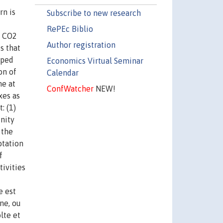
rn is
Subscribe to new research
RePEc Biblio
f CO2
Author registration
s that
oped
Economics Virtual Seminar
on of
Calendar
me at
ConfWatcher
NEW!
xes as
: (1)
inity
 the
otation
f
tivities
e est
ne, ou
lte et