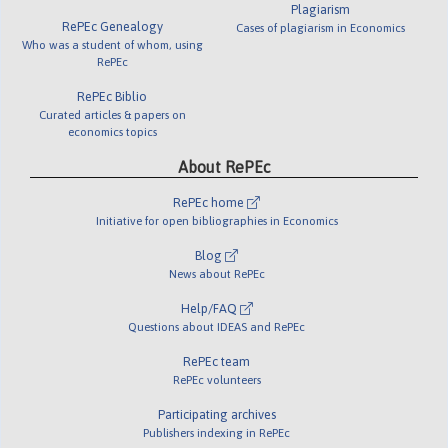
Plagiarism
RePEc Genealogy
Cases of plagiarism in Economics
Who was a student of whom, using
RePEc
RePEc Biblio
Curated articles & papers on
economics topics
About RePEc
RePEc home
Initiative for open bibliographies in Economics
Blog
News about RePEc
Help/FAQ
Questions about IDEAS and RePEc
RePEc team
RePEc volunteers
Participating archives
Publishers indexing in RePEc