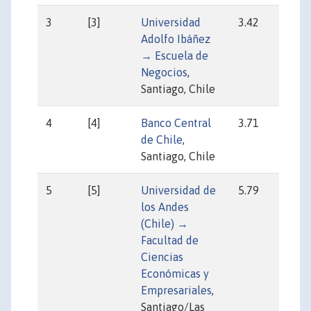
3
[3]
Universidad
3.42
29
Adolfo Ibáñez
→ Escuela de
Negocios
,
Santiago, Chile
4
[4]
Banco Central
3.71
58
de Chile
,
Santiago, Chile
5
[5]
Universidad de
5.79
17
los Andes
(Chile) →
Facultad de
Ciencias
Económicas y
Empresariales
,
Santiago/Las