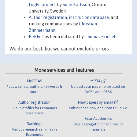
LogEc project
by
Sune Karlsson
, Örebro
University, Sweden.
Author registration
,
institution database
, and
ranking computations by
Christian
Zimmermann
.
RePEc
has been initiated by
Thomas Krichel
.
We do our best, but we cannot exclude errors.
More services and features
MyIDEAS
MPRA
Follow serials, authors, keywords &
Upload your paper to be listed on
more
RePEc and IDEAS
Author registration
New papers by email
Public profiles for Economics
Subscribe to new additions to RePEc
researchers
EconAcademics
Rankings
Blog aggregator for economics
Various research rankings in
research
Economics