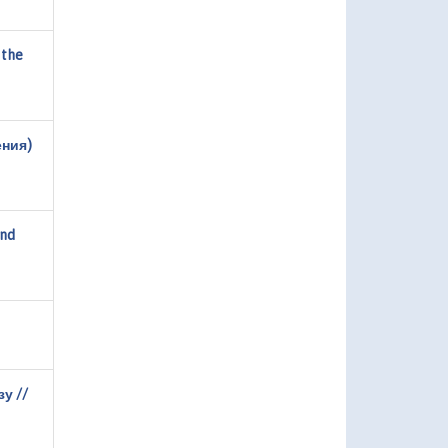
 the
ения)
and
у //