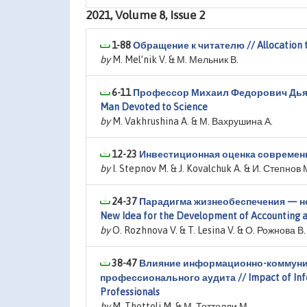
2021, Volume 8, Issue 2
1-88
Обращение к читателю // Allocation t
by
M. Mel’nik V. & М. Мельник В.
6-11
Профессор Михаил Федорович Дьячко
Man Devoted to Science
by
M. Vakhrushina A. & М. Вахрушина А.
12-23
Инвестиционная оценка современных
by
I. Stepnov M. & J. Kovalchuk A. & И. Степнов 
24-37
Парадигма жизнеобеспечения — нов
New Idea for the Development of Accounting 
by
O. Rozhnova V. & T. Lesina V. & О. Рожнова В.
38-47
Влияние информационно-коммуник
профессионального аудита // Impact of Inf
Professionals
by
M. Thottoli M. & М. Тоттолли М.