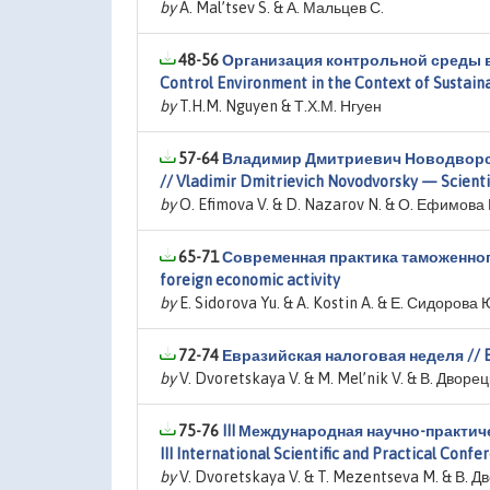
by
A. Mal’tsev S. & А. Мальцев С.
48-56
Организация контрольной среды в 
Control Environment in the Context of Sustai
by
T.H.M. Nguyen & Т.Х.М. Нгуен
57-64
Владимир Дмитриевич Новодворски
// Vladimir Dmitrievich Novodvorsky — Scientis
by
O. Efimova V. & D. Nazarov N. & О. Ефимова В
65-71
Современная практика таможенного 
foreign economic activity
by
E. Sidorova Yu. & A. Kostin A. & Е. Сидорова Ю
72-74
Евразийская налоговая неделя // E
by
V. Dvoretskaya V. & M. Mel’nik V. & В. Дворе
75-76
III Международная научно-практич
III International Scientific and Practical Conf
by
V. Dvoretskaya V. & T. Mezentseva M. & В. Д