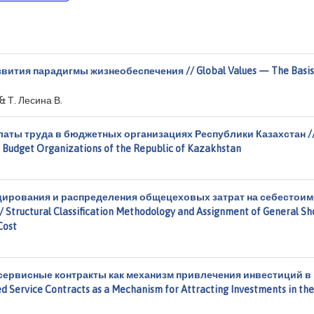
ития парадигмы жизнеобеспечения // Global Values — The Basis
 & Т. Лесина В.
аты труда в бюджетных организациях Республики Казахстан /
n Budget Organizations of the Republic of Kazakhstan
цирования и распределения общецеховых затрат на себестои
uctural Classification Methodology and Assignment of General Sh
Cost
сервисные контракты как механизм привлечения инвестиций в
 Service Contracts as a Mechanism for Attracting Investments in the