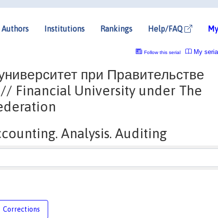
Authors
Institutions
Rankings
Help/FAQ
My
My seria
Follow this serial
ниверситет при Правительстве
 Financial University under The
ederation
counting. Analysis. Auditing
Corrections