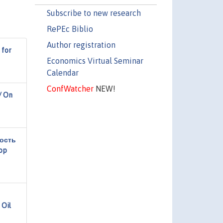
Subscribe to new research
RePEc Biblio
Author registration
 for
Economics Virtual Seminar
Calendar
ConfWatcher
NEW!
/ On
мость
op
 Oil