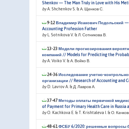
Shenkov — The Man Truly in Love with His Met
by
A. Shchenkov S. & А. Щенков С.
9-12
Владимир Исакович Подольский — тв
Accounting Profession Father
by
L. Sotnikova V. & Л. Сотникова В.
13-23
Модели прогнозирования вероятн
компаний // Models for Predicting the Probabi
by
A. Voiko V. & А. Войко В.
24-36
Исследование учетно-контрольно
организации // Research of Accounting and 
by
D. Lavrov A. & Д. Лавров А.
37-47
Методы оплаты первичной медико-
of Payment for Primary Health Care in Russia 
by
O. Kachkova E. & T. Krishtaleva I. & О. Качко
48-61
ФСБУ 6/2020: решенные вопросы 