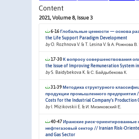
Content
2021, Volume 8, Issue 3
6-16
Глобальные ценности — основа разв
the Life Support Paradigm Development
by
O. Rozhnova V. & T. Lesina V. & А. Рожнова В.
17-30
К вопросу совершенствования опл
the Issue of Improving Remuneration System i
by
S. Baidybekova K. & С. Байдыбекова К.
31-39
Методика структурного классифи
продукции промышленного предприятия // Str
Costs for the Industrial Company’s Production 
by
I. Mizikovskii E. & И. Мизиковский Е.
40-47
Иранские риск-ориентированные 
нефтегазовый сектор // Iranian Risk-Oriented
and Gas Sector