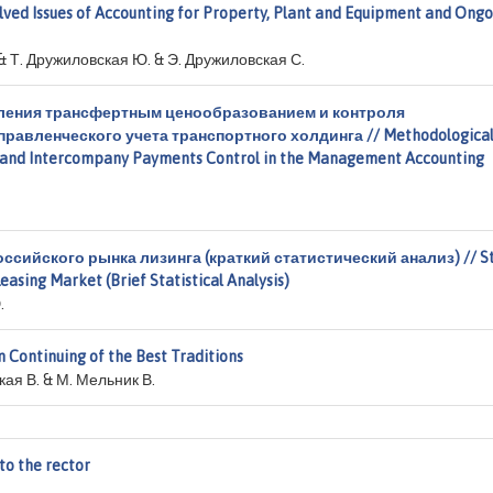
ed Issues of Accounting for Property, Plant and Equipment and Ongo
. & Т. Дружиловская Ю. & Э. Дружиловская С.
ления трансфертным ценообразованием и контроля
равленческого учета транспортного холдинга // Methodologica
 and Intercompany Payments Control in the Management Accounting
ссийского рынка лизинга (краткий статистический анализ) // S
asing Market (Brief Statistical Analysis)
.
ontinuing of the Best Traditions
цкая В. & М. Мельник В.
o the rector