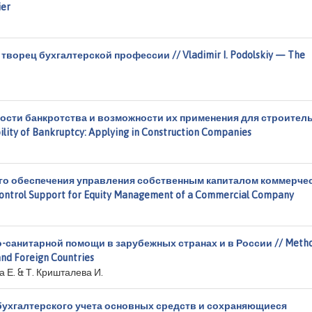
ier
орец бухгалтерской профессии // Vladimir I. Podolskiy — The
ости банкротства и возможности их применения для строител
lity of Bankruptcy: Applying in Construction Companies
го обеспечения управления собственным капиталом коммерче
Control Support for Equity Management of a Commercial Company
санитарной помощи в зарубежных странах и в России // Meth
and Foreign Countries
ва Е. & Т. Кришталева И.
бухгалтерского учета основных средств и сохраняющиеся