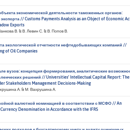
объекта экономической деятельности таможенных органов:
порта // Customs Payments Analysis as an Object of Economic Act
hadow Exports
 Панкова В. & В. Левин С. & В. Попов В.
та экологической отчетности нефтедобывающих компаний //
ing of Oil Companies
але вузов: концепция формирования, аналитические возможно
ческих решений // Universities’ Intellectual Capital Report: The
under Stakeholders Management Decisions-Making
Вахрушина А. & М. Вахрушина А.
войной валютной номинацией в соответствии с МСФО // An
 Currency Denomination in Accordance with the IFRS
ких подходов к бухгалтерскому учету и аудиту оценочных