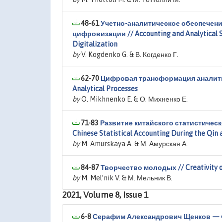
48-61
Учетно-аналитическое обеспечени
цифровизации // Accounting and Analytical Sup
Digitalization
by
V. Kogdenko G. & В. Когденко Г.
62-70
Цифровая трансформация аналитичес
Analytical Processes
by
O. Mikhnenko E. & О. Михненко Е.
71-83
Развитие китайского статистическо
Chinese Statistical Accounting During the Qin
by
M. Amurskaya A. & М. Амурская А.
84-87
Творчество молодых // Creativity o
by
M. Mel’nik V. & М. Мельник В.
2021, Volume 8, Issue 1
6-8
Серафим Александрович Щенков — че