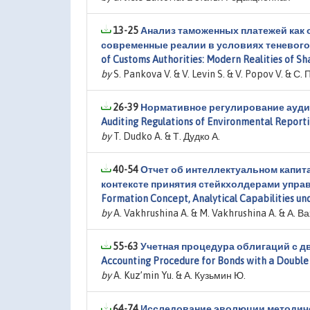
13-25
Анализ таможенных платежей как 
современные реалии в условиях теневого экс
of Customs Authorities: Modern Realities of S
by
S. Pankova V. & V. Levin S. & V. Popov V. & С.
26-39
Нормативное регулирование ауди
Auditing Regulations of Environmental Report
by
T. Dudko A. & Т. Дудко А.
40-54
Отчет об интеллектуальном капит
контексте принятия стейкхолдерами управлен
Formation Concept, Analytical Capabilities 
by
A. Vakhrushina A. & M. Vakhrushina A. & А. 
55-63
Учетная процедура облигаций с д
Accounting Procedure for Bonds with a Double
by
A. Kuz’min Yu. & А. Кузьмин Ю.
64-74
Исследование эволюции методичес