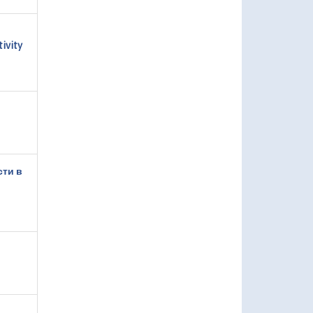
ivity
сти в