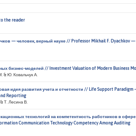
o the reader
в — человек, верный науке // Professor Mikhail F. Dyachkov —
 бизнес-моделей // Investment Valuation of Modern Business Mo
М. & Ю. Ковальчук А.
ая идея развития учета и отчетности // Life Support Paradigm 
and Reporting
 & Т. Лесина В.
ационных технологий на компетентность работников в сфере
ormation Communication Technology Competency Among Auditing