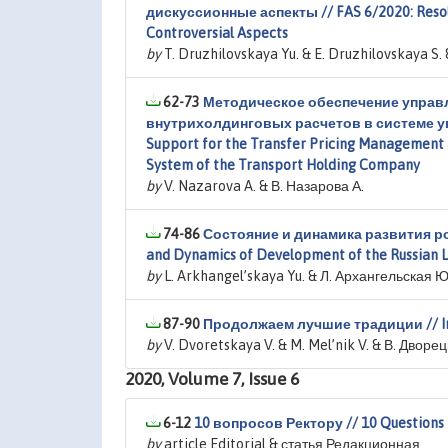
дискуссионные аспекты // FAS 6/2020: Resolv
Controversial Aspects
by
T. Druzhilovskaya Yu. & E. Druzhilovskaya S
62-73
Методическое обеспечение управ
внутрихолдинговых расчетов в системе уп
Support for the Transfer Pricing Management
System of the Transport Holding Company
by
V. Nazarova A. & В. Назарова А.
74-86
Состояние и динамика развития ро
and Dynamics of Development of the Russian Le
by
L. Arkhangel’skaya Yu. & Л. Архангельская Ю
87-90
Продолжаем лучшие традиции // In C
by
V. Dvoretskaya V. & M. Mel’nik V. & В. Дворе
2020, Volume 7, Issue 6
6-12
10 вопросов Ректору // 10 Questions t
by
article Editorial & статья Редакционная