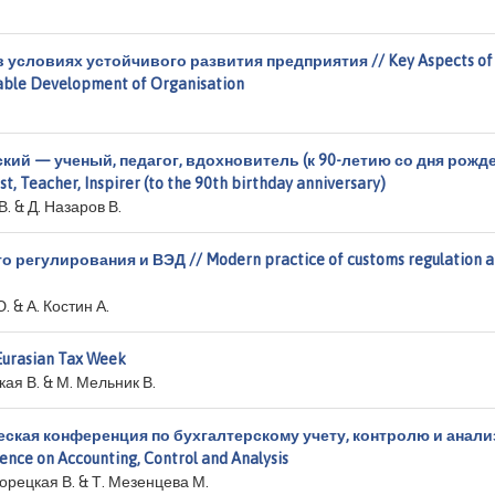
условиях устойчивого развития предприятия // Key Aspects of
nable Development of Organisation
й — ученый, педагог, вдохновитель (к 90-летию со дня рожд
t, Teacher, Inspirer (to the 90th birthday anniversary)
. & Д. Назаров В.
регулирования и ВЭД // Modern practice of customs regulation 
. & А. Костин А.
urasian Tax Week
цкая В. & М. Мельник В.
еская конференция по бухгалтерскому учету, контролю и анализ
erence on Accounting, Control and Analysis
ворецкая В. & Т. Мезенцева М.