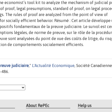
he economist’s tool kit to analyze the mechanism of judicial p
of proof, legal presumptions, standard of proof, on legal proc
gs. The rules of proof are analyzed from the point of view of
s for socially efficient behavior. Résumé : Cet article développe
ositifs fondamentaux de la preuve judiciaire. Le survol est ce
ptions légales, de norme de preuve, sur le rôle de la procédur
reuve sont analysées du point de vue des coûts de litige, du ris
option de comportements socialement efficients.
reuve judiciaire
,"
L'Actualité Economique
, Société Canadienne
-486.
About RePEc
Help us