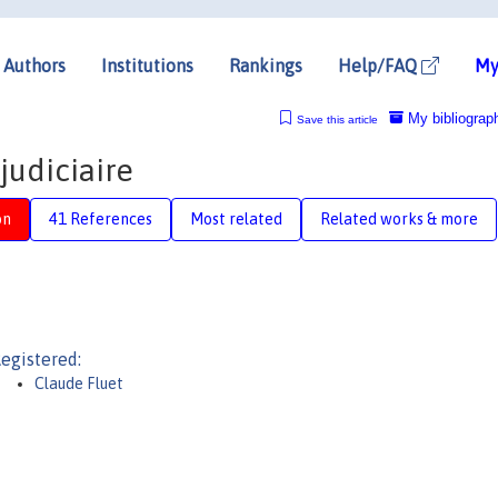
Authors
Institutions
Rankings
Help/FAQ
My
My bibliograp
Save this article
judiciaire
on
41 References
Most related
Related works & more
egistered:
Claude Fluet