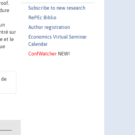
roof.
Subscribe to new research
edure
RePEc Biblio
 un
Author registration
ntré sur
Economics Virtual Seminar
e et le
Calendar
que
ConfWatcher
NEW!
 de