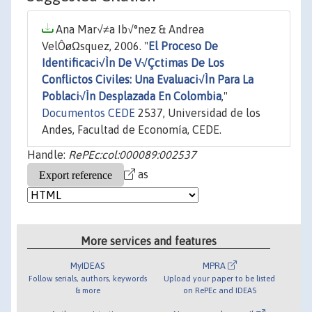
Ana Mar√≠a Ib√°nez & Andrea
VelÔøΩsquez, 2006. "
El Proceso De
Identificaci√Ìn De V√Çctimas De Los
Conflictos Civiles: Una Evaluaci√Ìn Para La
Poblaci√Ìn Desplazada En Colombia
,"
Documentos CEDE
2537, Universidad de los
Andes, Facultad de Economía, CEDE.
Handle:
RePEc:col:000089:002537
as
More services and features
MyIDEAS
MPRA
Follow serials, authors, keywords
Upload your paper to be listed
& more
on RePEc and IDEAS