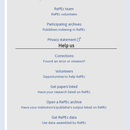
RePEc team
RePEc volunteers
Participating archives
Publishers indexing in RePEc
Privacy statement
Help us
Corrections
Found an error or omission?
Volunteers
Opportunities to help RePEc
Get papers listed
Have your research listed on RePEc
Open a RePEc archive
Have your institution's/publisher's output listed on RePEc
Get RePEc data
Use data assembled by RePEc