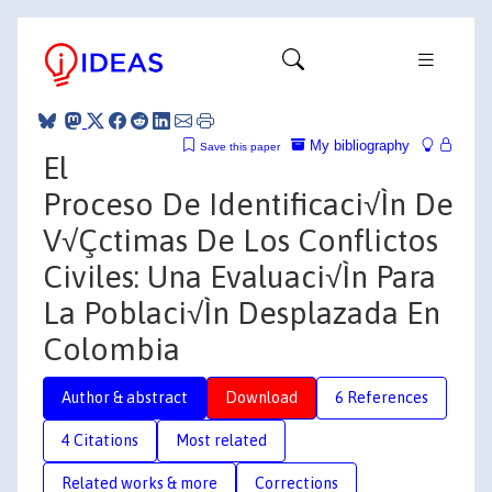
My bibliography
Save this paper
El
Proceso De Identificaci√Ìn De
V√Çctimas De Los Conflictos
Civiles: Una Evaluaci√Ìn Para
La Poblaci√Ìn Desplazada En
Colombia
Author & abstract
Download
6 References
4 Citations
Most related
Related works & more
Corrections