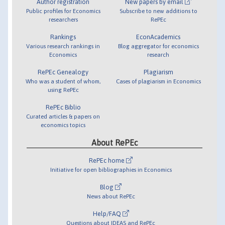
Author registration
New papers by email
Public profiles for Economics
Subscribe to new additions to
researchers
RePEc
Rankings
EconAcademics
Various research rankings in
Blog aggregator for economics
Economics
research
RePEc Genealogy
Plagiarism
Who was a student of whom,
Cases of plagiarism in Economics
using RePEc
RePEc Biblio
Curated articles & papers on
economics topics
About RePEc
RePEc home
Initiative for open bibliographies in Economics
Blog
News about RePEc
Help/FAQ
Questions about IDEAS and RePEc