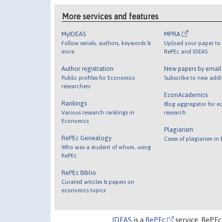
More services and features
MyIDEAS
MPRA
Follow serials, authors, keywords &
Upload your paper to 
more
RePEc and IDEAS
Author registration
New papers by emai
Public profiles for Economics
Subscribe to new addi
researchers
EconAcademics
Rankings
Blog aggregator for e
Various research rankings in
research
Economics
Plagiarism
RePEc Genealogy
Cases of plagiarism in
Who was a student of whom, using
RePEc
RePEc Biblio
Curated articles & papers on
economics topics
IDEAS
is a
RePEc
service. RePEc