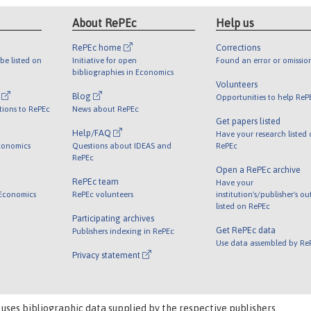
About RePEc
Help us
RePEc home
Corrections
be listed on
Initiative for open
Found an error or omissio
bibliographies in Economics
Volunteers
l
Blog
Opportunities to help ReP
tions to RePEc
News about RePEc
Get papers listed
Help/FAQ
Have your research listed
conomics
Questions about IDEAS and
RePEc
RePEc
Open a RePEc archive
RePEc team
Have your
 Economics
RePEc volunteers
institution's/publisher's o
listed on RePEc
Participating archives
Get RePEc data
Publishers indexing in RePEc
Use data assembled by Re
Privacy statement
 uses bibliographic data supplied by the respective publishers.