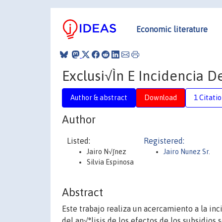
Economic literature
Exclusi√Ìn E Incidencia D
Author & abstract
Download
1 Citati
Author
Listed:
Registered:
Jairo N√∫nez
Jairo Nunez Sr.
Silvia Espinosa
Abstract
Este trabajo realiza un acercamiento a la in
del an√°lisis de los efectos de los subsidios 