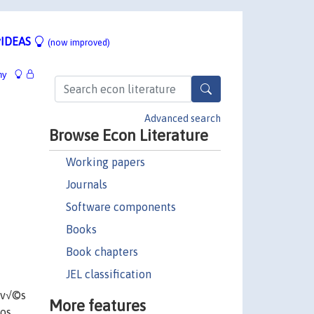
IDEAS
(now improved)
hy
Advanced search
Browse Econ Literature
Working papers
Journals
Software components
Books
Book chapters
JEL classification
rav√©s
More features
hos