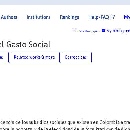
Authors
Institutions
Rankings
Help/FAQ
My
My bibliograp
Save this paper
el Gasto Social
ons
Related works & more
Corrections
cidencia de los subsidios sociales que existen en Colombia a t
sobre la pobreza, y de la efectividad de la focalizaci√≥n de dic