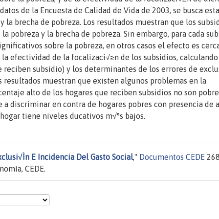
 datos de la Encuesta de Calidad de Vida de 2003, se busca est
 y la brecha de pobreza. Los resultados muestran que los subsi
la pobreza y la brecha de pobreza. Sin embargo, para cada sub
gnificativos sobre la pobreza, en otros casos el efecto es cerc
 la efectividad de la focalizaci√≥n de los subsidios, calculando
 reciben subsidio) y los determinantes de los errores de excl
os resultados muestran que existen algunos problemas en la
centaje alto de los hogares que reciben subsidios no son pobre
de a discriminar en contra de hogares pobres con presencia de 
 hogar tiene niveles ducativos m√°s bajos.
xclusi√Ìn E Incidencia Del Gasto Social
,"
Documentos CEDE
268
onomía, CEDE.