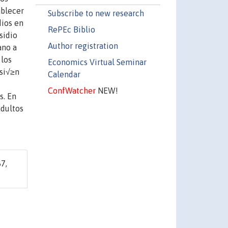
ablecer
Subscribe to new research
dios en
RePEc Biblio
sidio
Author registration
ano a
 los
Economics Virtual Seminar
usi√≥n
Calendar
ConfWatcher
NEW!
s. En
adultos
7,