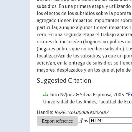
subsidios. En una primera etapa, y utilizando
los efectos de los subsidios sobre la pobreza
agregado tienen impactos importantes sobre 
particular, aunque algunos tienen impactos si
cero. En una segunda etapa el trabajo analiza
errores de inclusi√≥n (hogares no-pobres que
(hogares pobres que no reciben subsidio). L
focalizaci√≥n de los subsidios, ya que un por
adici√≥n, en la entrega de subsidios se tien
mayores, desplazados y en los que el jefe de
Suggested Citation
Jairo N√∫nez & Silvia Espinosa, 2005. "
E
Universidad de los Andes, Facultad de Ec
Handle:
RePEc:col:000089:002687
as