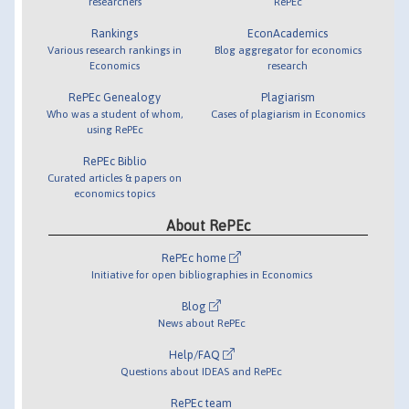
researchers
RePEc
Rankings
EconAcademics
Various research rankings in
Blog aggregator for economics
Economics
research
RePEc Genealogy
Plagiarism
Who was a student of whom,
Cases of plagiarism in Economics
using RePEc
RePEc Biblio
Curated articles & papers on
economics topics
About RePEc
RePEc home
Initiative for open bibliographies in Economics
Blog
News about RePEc
Help/FAQ
Questions about IDEAS and RePEc
RePEc team