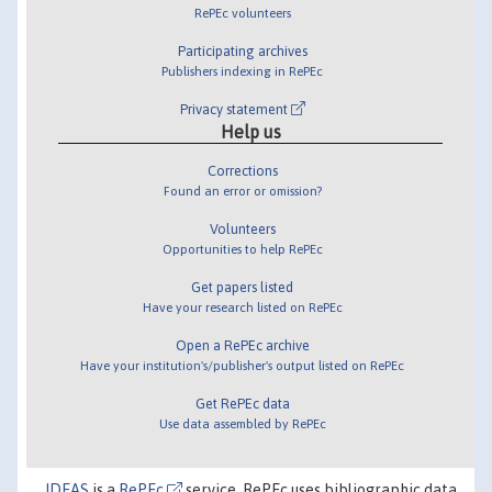
RePEc volunteers
Participating archives
Publishers indexing in RePEc
Privacy statement
Help us
Corrections
Found an error or omission?
Volunteers
Opportunities to help RePEc
Get papers listed
Have your research listed on RePEc
Open a RePEc archive
Have your institution's/publisher's output listed on RePEc
Get RePEc data
Use data assembled by RePEc
IDEAS
is a
RePEc
service. RePEc uses bibliographic data