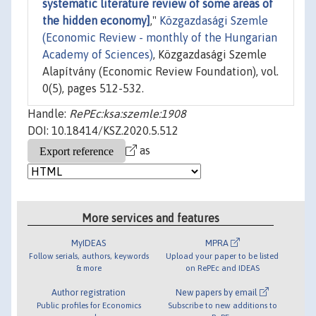
systematic literature review of some areas of
the hidden economy]
,"
Közgazdasági Szemle
(Economic Review - monthly of the Hungarian
Academy of Sciences)
, Közgazdasági Szemle
Alapítvány (Economic Review Foundation), vol.
0(5), pages 512-532.
Handle:
RePEc:ksa:szemle:1908
DOI: 10.18414/KSZ.2020.5.512
as
More services and features
MyIDEAS
MPRA
Follow serials, authors, keywords
Upload your paper to be listed
& more
on RePEc and IDEAS
Author registration
New papers by email
Public profiles for Economics
Subscribe to new additions to