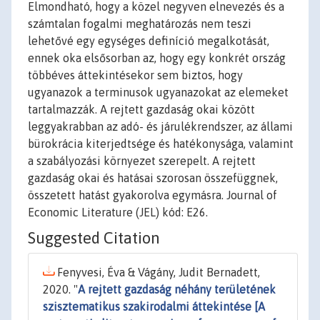
Elmondható, hogy a közel negyven elnevezés és a
számtalan fogalmi meghatározás nem teszi
lehetővé egy egységes definíció megalkotását,
ennek oka elsősorban az, hogy egy konkrét ország
többéves áttekintésekor sem biztos, hogy
ugyanazok a terminusok ugyanazokat az elemeket
tartalmazzák. A rejtett gazdaság okai között
leggyakrabban az adó- és járulékrendszer, az állami
bürokrácia kiterjedtsége és hatékonysága, valamint
a szabályozási környezet szerepelt. A rejtett
gazdaság okai és hatásai szorosan összefüggnek,
összetett hatást gyakorolva egymásra. Journal of
Economic Literature (JEL) kód: E26.
Suggested Citation
Fenyvesi, Éva & Vágány, Judit Bernadett,
2020. "
A rejtett gazdaság néhány területének
szisztematikus szakirodalmi áttekintése [A