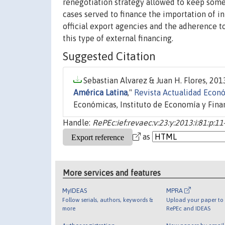
renegotiation strategy allowed to keep some 
cases served to finance the importation of i
official export agencies and the adherence 
this type of external financing.
Suggested Citation
Sebastian Alvarez & Juan H. Flores, 2013
América Latina
,"
Revista Actualidad Econ
Económicas, Instituto de Economía y Finanz
Handle:
RePEc:ief:revaec:v:23:y:2013:i:81:p:11
as
More services and features
MyIDEAS
MPRA
Follow serials, authors, keywords &
Upload your paper to 
more
RePEc and IDEAS