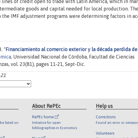
lines of credit open to trade with Latin America, which in ma
ntermediate goods and capital needed for local production. Th
to the IMF adjustment programs were determining factors in a
. "
Financiamiento al comercio exterior y la década perdida de
ómica
, Universidad Nacional de Córdoba, Facultad de Ciencias
as, vol. 23(81), pages 11-21, Sept-Dic.
-21
About RePEc
Help us
RePEc home
Corrections
be listed on
Initiative for open
Found an error or omissio
bibliographies in Economics
Volunteers