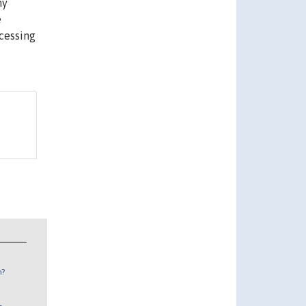
ny
e
ccessing
n?