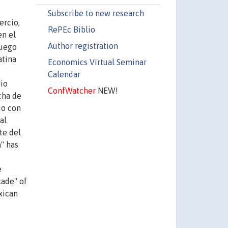
Subscribe to new research
ercio,
RePEc Biblio
en el
Author registration
luego
atina
Economics Virtual Seminar
Calendar
vio
ConfWatcher
NEW!
cha de
io con
al
te del
" has
e
cade" of
xican