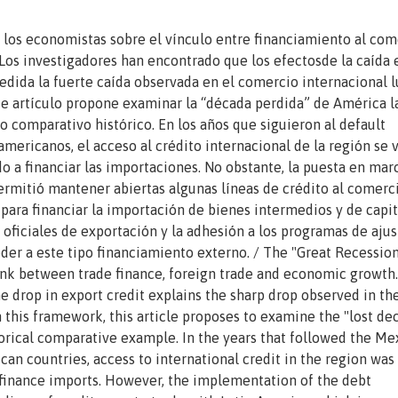
 los economistas sobre el vínculo entre financiamiento al com
os investigadores han encontrado que los efectosde la caída 
edida la fuerte caída observada en el comercio internacional 
nte artículo propone examinar la “década perdida” de América l
o comparativo histórico. En los años que siguieron al default
mericanos, el acceso al crédito internacional de la región se 
o a financiar las importaciones. No obstante, la puesta en mar
ermitió mantener abiertas algunas líneas de crédito al comerc
para financiar la importación de bienes intermedios y de capit
 oficiales de exportación y la adhesión a los programas de ajus
er a este tipo financiamiento externo. / The "Great Recession
ink between trade finance, foreign trade and economic growth.
e drop in export credit explains the sharp drop observed in th
In this framework, this article proposes to examine the "lost de
storical comparative example. In the years that followed the Me
can countries, access to international credit in the region was
o finance imports. However, the implementation of the debt