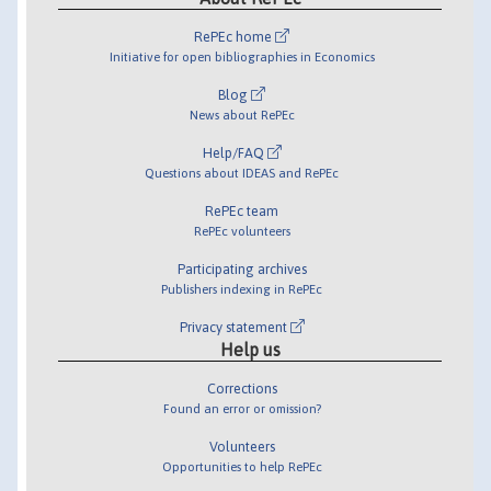
RePEc home
Initiative for open bibliographies in Economics
Blog
News about RePEc
Help/FAQ
Questions about IDEAS and RePEc
RePEc team
RePEc volunteers
Participating archives
Publishers indexing in RePEc
Privacy statement
Help us
Corrections
Found an error or omission?
Volunteers
Opportunities to help RePEc