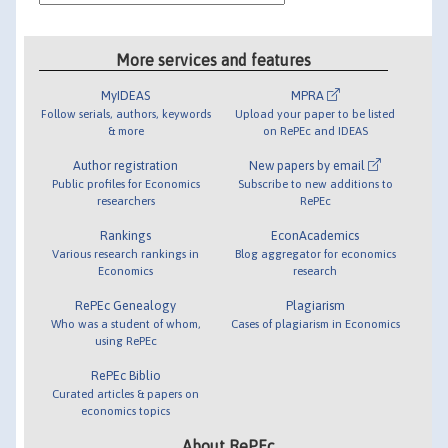
More services and features
MyIDEAS
MPRA
Follow serials, authors, keywords
Upload your paper to be listed
& more
on RePEc and IDEAS
Author registration
New papers by email
Public profiles for Economics
Subscribe to new additions to
researchers
RePEc
Rankings
EconAcademics
Various research rankings in
Blog aggregator for economics
Economics
research
RePEc Genealogy
Plagiarism
Who was a student of whom,
Cases of plagiarism in Economics
using RePEc
RePEc Biblio
Curated articles & papers on
economics topics
About RePEc