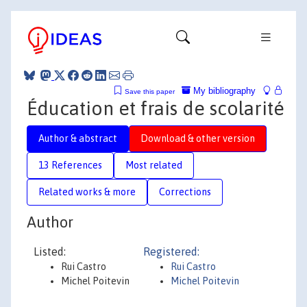
My bibliography
Save this paper
Éducation et frais de scolarité
Author & abstract
Download & other version
13 References
Most related
Related works & more
Corrections
Author
Listed:
Registered:
Rui Castro
Rui Castro
Michel Poitevin
Michel Poitevin