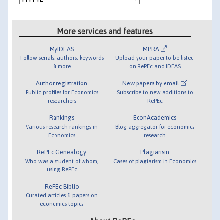
More services and features
MyIDEAS
MPRA
Follow serials, authors, keywords
Upload your paper to be listed
& more
on RePEc and IDEAS
Author registration
New papers by email
Public profiles for Economics
Subscribe to new additions to
researchers
RePEc
Rankings
EconAcademics
Various research rankings in
Blog aggregator for economics
Economics
research
RePEc Genealogy
Plagiarism
Who was a student of whom,
Cases of plagiarism in Economics
using RePEc
RePEc Biblio
Curated articles & papers on
economics topics