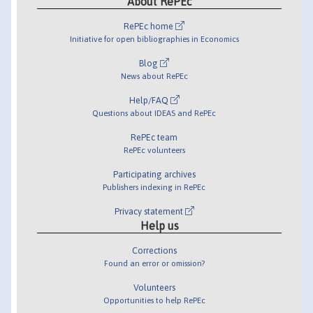
About RePEc
RePEc home
Initiative for open bibliographies in Economics
Blog
News about RePEc
Help/FAQ
Questions about IDEAS and RePEc
RePEc team
RePEc volunteers
Participating archives
Publishers indexing in RePEc
Privacy statement
Help us
Corrections
Found an error or omission?
Volunteers
Opportunities to help RePEc