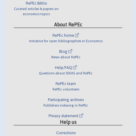
RePEc Biblio
Curated articles & papers on
economics topics
About RePEc
RePEc home
Initiative for open bibliographies in Economics
Blog
News about RePEc
Help/FAQ
Questions about IDEAS and RePEc
RePEc team
RePEc volunteers
Participating archives
Publishers indexing in RePEc
Privacy statement
Help us
Corrections