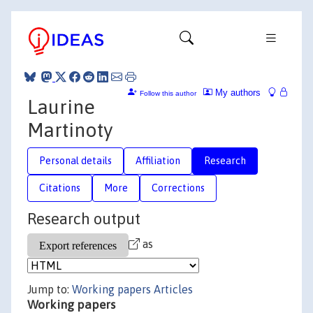
My authors
Follow this author
Laurine
Martinoty
Personal details
Affiliation
Research
Citations
More
Corrections
Research output
as
Jump to:
Working papers
Articles
Working papers