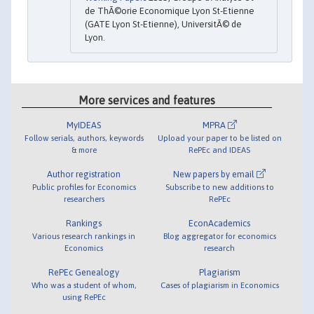
de ThÃ©orie Economique Lyon St-Etienne
(GATE Lyon St-Etienne), UniversitÃ© de
Lyon.
More services and features
MyIDEAS
MPRA
Follow serials, authors, keywords
Upload your paper to be listed on
& more
RePEc and IDEAS
Author registration
New papers by email
Public profiles for Economics
Subscribe to new additions to
researchers
RePEc
Rankings
EconAcademics
Various research rankings in
Blog aggregator for economics
Economics
research
RePEc Genealogy
Plagiarism
Who was a student of whom,
Cases of plagiarism in Economics
using RePEc