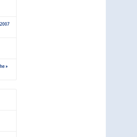
-2007
he »