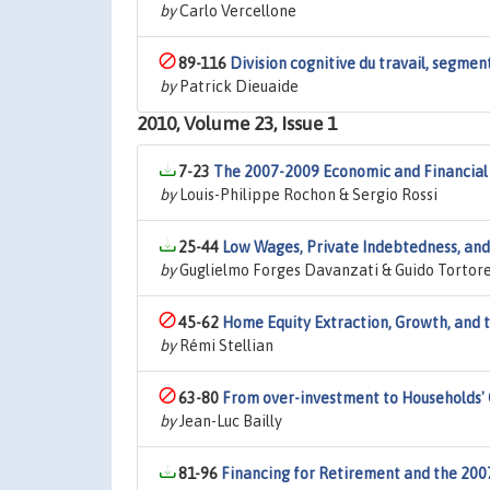
by
Carlo Vercellone
89-116
Division cognitive du travail, segmen
by
Patrick Dieuaide
2010, Volume 23, Issue 1
7-23
The 2007-2009 Economic and Financial C
by
Louis-Philippe Rochon & Sergio Rossi
25-44
Low Wages, Private Indebtedness, an
by
Guglielmo Forges Davanzati & Guido Tortore
45-62
Home Equity Extraction, Growth, and t
by
Rémi Stellian
63-80
From over-investment to Households'
by
Jean-Luc Bailly
81-96
Financing for Retirement and the 200