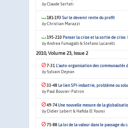
by
Claude Serfati
181-193
Sur le devenir rente du profit
by
Christian Marazzi
195-210
Penser la crise et la sortie de crise
by
Andrea Fumagalli & Stefano Lucarelli
2010, Volume 23, Issue 2
7-31
L’auto-organisation des communautés d
by
Sylvain Dejean
33-48
Le lien SPI-industrie, problème ou so
by
Paul Bouvier-Patron
49-74
Une nouvelle mesure de la globalisati
by
Didier Lebert & Hafida El Younsi
75-88
La loi de la valeur dans le passage du 