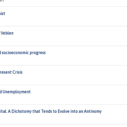
ti
ist
n Veblen
d socioeconomic progress
resent Crisis
nd Unemployment
pital. A Dichotomy that Tends to Evolve into an Antinomy