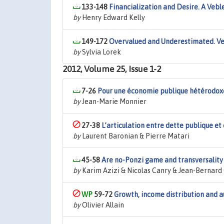
133-148
Financialization and Desire. A Veb
by
Henry Edward Kelly
149-172
Overvalued and Underestimated. Veb
by
Sylvia Lorek
2012, Volume 25, Issue 1-2
7-26
Pour une économie publique hétérodox
by
Jean-Marie Monnier
27-38
L’articulation entre dette publique e
by
Laurent Baronian & Pierre Matari
45-58
Are no-Ponzi game and transversality 
by
Karim Azizi & Nicolas Canry & Jean-Bernard 
59-72
Growth, income distribution and 
by
Olivier Allain