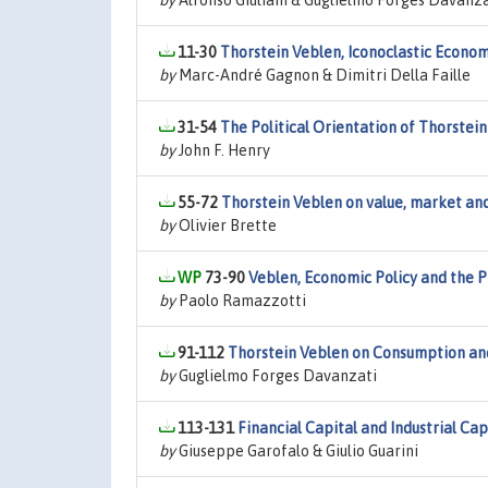
by
Alfonso Giuliani & Guglielmo Forges Davanza
11-30
Thorstein Veblen, Iconoclastic Econom
by
Marc-André Gagnon & Dimitri Della Faille
31-54
The Political Orientation of Thorstei
by
John F. Henry
55-72
Thorstein Veblen on value, market an
by
Olivier Brette
73-90
Veblen, Economic Policy and the P
by
Paolo Ramazzotti
91-112
Thorstein Veblen on Consumption a
by
Guglielmo Forges Davanzati
113-131
Financial Capital and Industrial Ca
by
Giuseppe Garofalo & Giulio Guarini