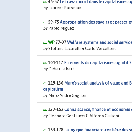
45-57
Le travail mort dans le capitalisme co
by
Laurent Baronian
59-75
Appropriation des savoirs et prescripti
by
Pablo Mìguez
77-97
Welfare systems and social service
by
Stefano Lucarelli & Carlo Vercellone
101-117
Errements du capitalisme cognitif ?
by
Didier Lebert
119-136
Marx’s social analysis of value and 
capitalism
by
Marc-André Gagnon
137-152
Connaissance, finance et économie
by
Eleonora Gentilucci & Alfonso Giuliani
153-178
La logique financiaro-rentière des 