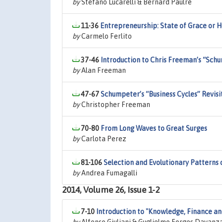
by
Stefano Lucarelli & Bernard Paulré
11-36
Entrepreneurship: State of Grace or 
by
Carmelo Ferlito
37-46
Introduction to Chris Freeman’s “Schum
by
Alan Freeman
47-67
Schumpeter’s “Business Cycles” Revisi
by
Christopher Freeman
70-80
From Long Waves to Great Surges
by
Carlota Perez
81-106
Selection and Evolutionary Patterns
by
Andrea Fumagalli
2014, Volume 26, Issue 1-2
7-10
Introduction to "Knowledge, Finance a