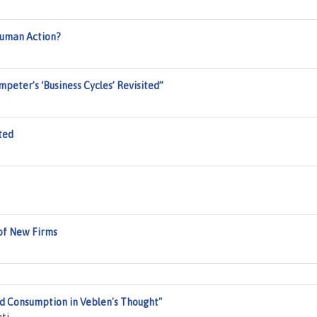
Human Action?
peter’s ‘Business Cycles’ Revisited”
ted
 of New Firms
nd Consumption in Veblen's Thought"