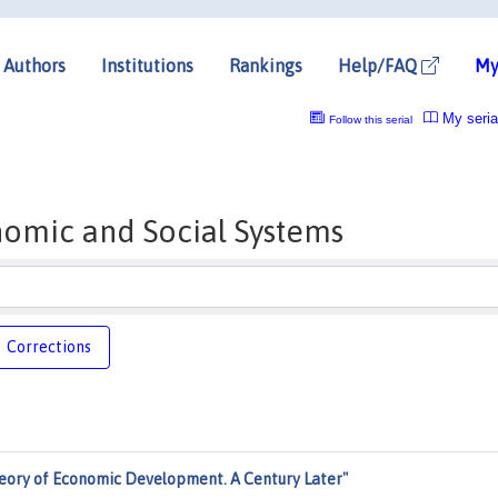
Authors
Institutions
Rankings
Help/FAQ
My
My seria
Follow this serial
omic and Social Systems
Corrections
eory of Economic Development. A Century Later"