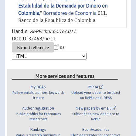
Estabilidad de la Demanda por Dinero en
Colombia
,"
Borradores de Economia
011,
Banco de la Republica de Colombia.
Handle:
RePEc:bdr:borrec:011
DOI: 10.32468/be.11
as
More services and features
MyIDEAS
MPRA
Follow serials, authors, keywords
Upload your paper to be listed
& more
on RePEc and IDEAS
Author registration
New papers by email
Public profiles for Economics
Subscribe to new additions to
researchers
RePEc
Rankings
EconAcademics
Various research rankings in
Blog aggregator for economics