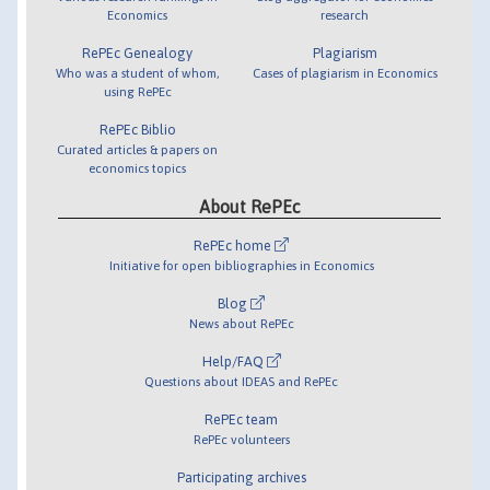
Economics
research
RePEc Genealogy
Plagiarism
Who was a student of whom,
Cases of plagiarism in Economics
using RePEc
RePEc Biblio
Curated articles & papers on
economics topics
About RePEc
RePEc home
Initiative for open bibliographies in Economics
Blog
News about RePEc
Help/FAQ
Questions about IDEAS and RePEc
RePEc team
RePEc volunteers
Participating archives