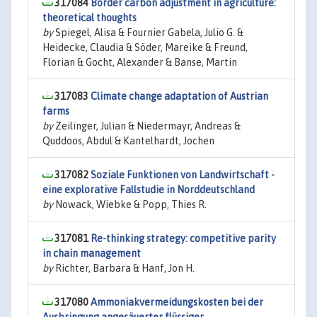
317084
Border carbon adjustment in agriculture:
theoretical thoughts
by
Spiegel, Alisa & Fournier Gabela, Julio G. &
Heidecke, Claudia & Söder, Mareike & Freund,
Florian & Gocht, Alexander & Banse, Martin
317083
Climate change adaptation of Austrian
farms
by
Zeilinger, Julian & Niedermayr, Andreas &
Quddoos, Abdul & Kantelhardt, Jochen
317082
Soziale Funktionen von Landwirtschaft -
eine explorative Fallstudie in Norddeutschland
by
Nowack, Wiebke & Popp, Thies R.
317081
Re-thinking strategy: competitive parity
in chain management
by
Richter, Barbara & Hanf, Jon H.
317080
Ammoniakvermeidungskosten bei der