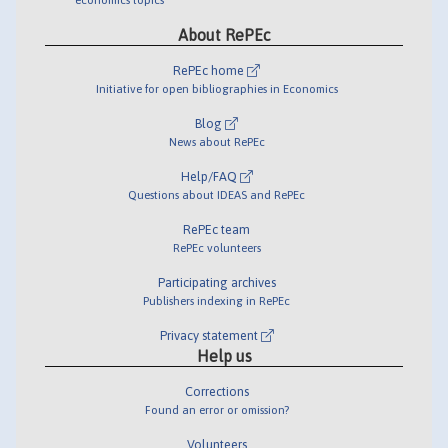
About RePEc
RePEc home
Initiative for open bibliographies in Economics
Blog
News about RePEc
Help/FAQ
Questions about IDEAS and RePEc
RePEc team
RePEc volunteers
Participating archives
Publishers indexing in RePEc
Privacy statement
Help us
Corrections
Found an error or omission?
Volunteers