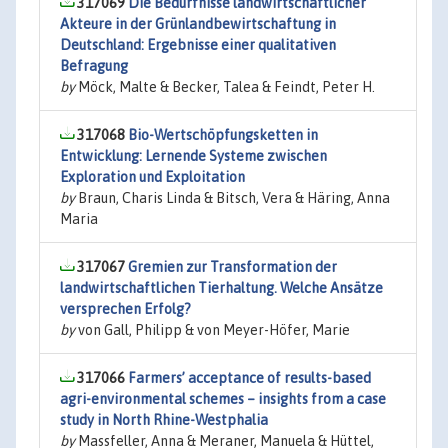
317069
Die Bedürfnisse landwirtschaftlicher
Akteure in der Grünlandbewirtschaftung in
Deutschland: Ergebnisse einer qualitativen
Befragung
by
Möck, Malte & Becker, Talea & Feindt, Peter H.
317068
Bio-Wertschöpfungsketten in
Entwicklung: Lernende Systeme zwischen
Exploration und Exploitation
by
Braun, Charis Linda & Bitsch, Vera & Häring, Anna
Maria
317067
Gremien zur Transformation der
landwirtschaftlichen Tierhaltung. Welche Ansätze
versprechen Erfolg?
by
von Gall, Philipp & von Meyer-Höfer, Marie
317066
Farmers’ acceptance of results-based
agri-environmental schemes – insights from a case
study in North Rhine-Westphalia
by
Massfeller, Anna & Meraner, Manuela & Hüttel,