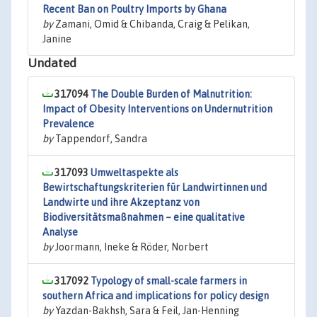
Recent Ban on Poultry Imports by Ghana
by
Zamani, Omid & Chibanda, Craig & Pelikan,
Janine
Undated
317094
The Double Burden of Malnutrition:
Impact of Obesity Interventions on Undernutrition
Prevalence
by
Tappendorf, Sandra
317093
Umweltaspekte als
Bewirtschaftungskriterien für Landwirtinnen und
Landwirte und ihre Akzeptanz von
Biodiversitätsmaßnahmen – eine qualitative
Analyse
by
Joormann, Ineke & Röder, Norbert
317092
Typology of small-scale farmers in
southern Africa and implications for policy design
by
Yazdan-Bakhsh, Sara & Feil, Jan-Henning