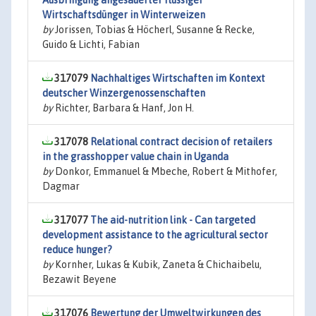
Ausbringung angesäuerter flüssiger
Wirtschaftsdünger in Winterweizen
by
Jorissen, Tobias & Höcherl, Susanne & Recke,
Guido & Lichti, Fabian
317079
Nachhaltiges Wirtschaften im Kontext
deutscher Winzergenossenschaften
by
Richter, Barbara & Hanf, Jon H.
317078
Relational contract decision of retailers
in the grasshopper value chain in Uganda
by
Donkor, Emmanuel & Mbeche, Robert & Mithofer,
Dagmar
317077
The aid-nutrition link - Can targeted
development assistance to the agricultural sector
reduce hunger?
by
Kornher, Lukas & Kubik, Zaneta & Chichaibelu,
Bezawit Beyene
317076
Bewertung der Umweltwirkungen des