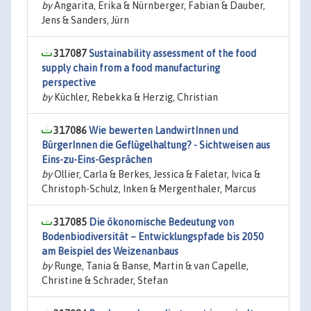
by
Angarita, Erika & Nürnberger, Fabian & Dauber,
Jens & Sanders, Jürn
317087
Sustainability assessment of the food
supply chain from a food manufacturing
perspective
by
Küchler, Rebekka & Herzig, Christian
317086
Wie bewerten LandwirtInnen und
BürgerInnen die Geflügelhaltung? - Sichtweisen aus
Eins-zu-Eins-Gesprächen
by
Ollier, Carla & Berkes, Jessica & Faletar, Ivica &
Christoph-Schulz, Inken & Mergenthaler, Marcus
317085
Die ökonomische Bedeutung von
Bodenbiodiversität – Entwicklungspfade bis 2050
am Beispiel des Weizenanbaus
by
Runge, Tania & Banse, Martin & van Capelle,
Christine & Schrader, Stefan