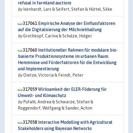
refusal in farmland auctions
by
Isenhardt, Lars & Seifert, Stefan & Hüttel, Silke
317061
Empirische Analyse der Einflussfaktoren
auf die Digitalisierung der Milchviehhaltung
by
Grothkopf, Carina & Schulze, Holger
317060
Institutioneller Rahmen für modulare bio-
basierte Produktionssysteme im urbanen Raum.
Hemmnisse und Förderfaktoren für die Entwicklung
und Implementierung
by
Dietze, Victoria & Feindt, Peter
317059
Wirksamkeit der ELER-Föderung für
Umwelt- und Klimaschutz
by
Pufahl, Andrea & Schwarze, Stefan &
Roggendorf, Wolfgang & Sander, Achim
317058
Interactive Modelling with Agricultural
Stakeholders using Bayesian Networks