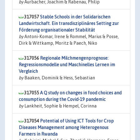
by
Aurbacher, Joachim & Rabenau, Philip
317057
Stable Schools in der Solidarischen
Landwirtschaft. Ein transdisziplinäres Setting zur
Förderung organisationaler Stabilität
by
Antoni-Komar, Irene & Rommel, Marius & Posse,
Dirk & Wittkamp, Moritz & Paech, Niko
317056
Regionale Milchmengenprognose:
Regressionsmodelle und Maschinelles Lernen im
Vergleich
by
Baaken, Dominik & Hess, Sebastian
317055
A Q study on changes in food choices and
consumption during the Covid-19 pandemic
by
Lankheit, Sophie & Hempel, Corinna
317054
Potential of Using ICT Tools for Crop
Diseases Management among Heterogenous
Farmers in Rwanda