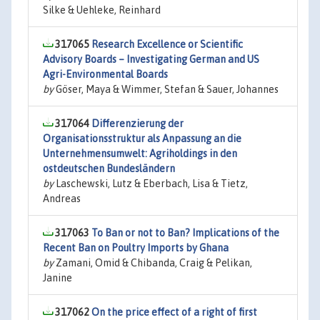
Silke & Uehleke, Reinhard
317065
Research Excellence or Scientific
Advisory Boards – Investigating German and US
Agri-Environmental Boards
by
Göser, Maya & Wimmer, Stefan & Sauer, Johannes
317064
Differenzierung der
Organisationsstruktur als Anpassung an die
Unternehmensumwelt: Agriholdings in den
ostdeutschen Bundesländern
by
Laschewski, Lutz & Eberbach, Lisa & Tietz,
Andreas
317063
To Ban or not to Ban? Implications of the
Recent Ban on Poultry Imports by Ghana
by
Zamani, Omid & Chibanda, Craig & Pelikan,
Janine
317062
On the price effect of a right of first