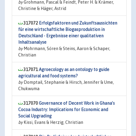
by
Grohmann, Pascal & Feindt, Peter H. & Krämer,
Christine & Häger, Astrid
317072
Erfolgsfaktoren und Zukunftsaussichten
für eine wirtschaftliche Biogasproduktion in
Deutschland - Ergebnisse einer qualitativen
Inhaltsanalyse
by
Mohrmann, Sören & Steins, Aaron & Schaper,
Christian
317071
Agroecology as an ontology to guide
agricultural and food systems?
by
Domptail, Stephanie & Hirsch, Jennifer & Ume,
Chukwuma
317070
Governance of Decent Work in Ghana’s
Cocoa Industry: Implications for Economic and
Social Upgrading
by
Kissi, Evans & Herzig, Christian