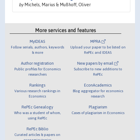
by
Michels, Marius & Mußhoff, Oliver
More services and features
MyIDEAS
MPRA
Follow serials, authors, keywords
Upload your paper to be listed on
& more
RePEc and IDEAS
Author registration
New papers by email
Public profiles for Economics
Subscribe to new additions to
researchers
RePEc
Rankings
EconAcademics
Various research rankings in
Blog aggregator for economics
Economics
research
RePEc Genealogy
Plagiarism
Who was a student of whom,
Cases of plagiarism in Economics
using RePEc
RePEc Biblio
Curated articles & papers on
economics topics