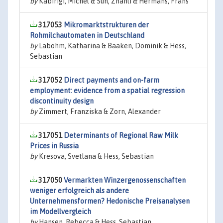
by
Kabirigi, Michel & Sun, Zhanli & Hermans, Frans
317053
Mikromarktstrukturen der
Rohmilchautomaten in Deutschland
by
Labohm, Katharina & Baaken, Dominik & Hess,
Sebastian
317052
Direct payments and on-farm
employment: evidence from a spatial regression
discontinuity design
by
Zimmert, Franziska & Zorn, Alexander
317051
Determinants of Regional Raw Milk
Prices in Russia
by
Kresova, Svetlana & Hess, Sebastian
317050
Vermarkten Winzergenossenschaften
weniger erfolgreich als andere
Unternehmensformen? Hedonische Preisanalysen
im Modellvergleich
by
Hansen, Rebecca & Hess, Sebastian