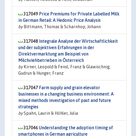
317049
Price Premiums for Private Labelled Milk
in German Retail: A Hedonic Price Analysis
by
Bittmann, Thomas & Scharnhop, Johann
317048
Integrale Analyse der Wirtschaftlichkeit
und der subjektiven Erfahrungen in der
Direktvermarktung am Beispiel von
Milchviehbetrieben in Österreich
by
Kirner, Leopold & Fensl, Franz & Glawischnig,
Gudrun & Hunger, Franz
317047
Farm supply and grain elevator
businesses in a changing business environment: A
mixed methods investigation of past and future
strategies
by
Spahn, Laurin & Höhler, Julia
317046
Understanding the adoption timing of
smartphones in German agriculture