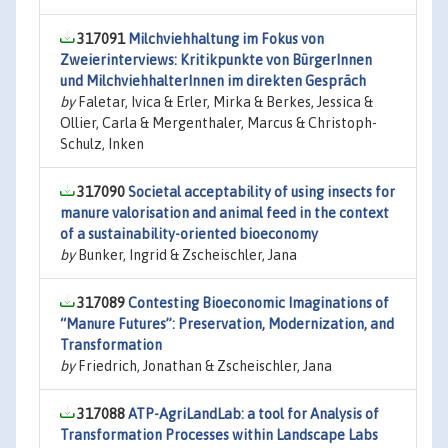
317091
Milchviehhaltung im Fokus von
Zweierinterviews: Kritikpunkte von BürgerInnen
und MilchviehhalterInnen im direkten Gespräch
by
Faletar, Ivica & Erler, Mirka & Berkes, Jessica &
Ollier, Carla & Mergenthaler, Marcus & Christoph-
Schulz, Inken
317090
Societal acceptability of using insects for
manure valorisation and animal feed in the context
of a sustainability-oriented bioeconomy
by
Bunker, Ingrid & Zscheischler, Jana
317089
Contesting Bioeconomic Imaginations of
“Manure Futures”: Preservation, Modernization, and
Transformation
by
Friedrich, Jonathan & Zscheischler, Jana
317088
ATP-AgriLandLab: a tool for Analysis of
Transformation Processes within Landscape Labs