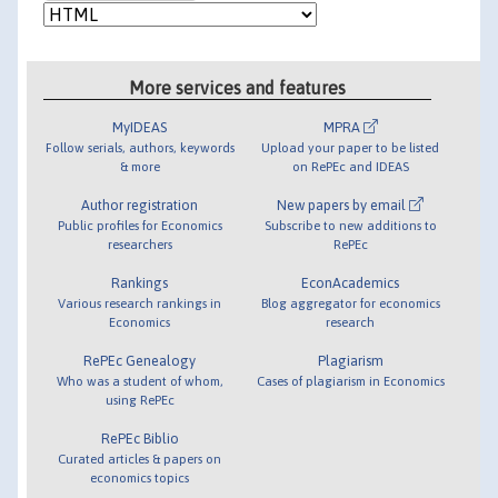
More services and features
MyIDEAS
MPRA
Follow serials, authors, keywords
Upload your paper to be listed
& more
on RePEc and IDEAS
Author registration
New papers by email
Public profiles for Economics
Subscribe to new additions to
researchers
RePEc
Rankings
EconAcademics
Various research rankings in
Blog aggregator for economics
Economics
research
RePEc Genealogy
Plagiarism
Who was a student of whom,
Cases of plagiarism in Economics
using RePEc
RePEc Biblio
Curated articles & papers on
economics topics