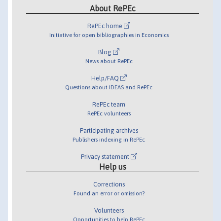
About RePEc
RePEc home
Initiative for open bibliographies in Economics
Blog
News about RePEc
Help/FAQ
Questions about IDEAS and RePEc
RePEc team
RePEc volunteers
Participating archives
Publishers indexing in RePEc
Privacy statement
Help us
Corrections
Found an error or omission?
Volunteers
Opportunities to help RePEc