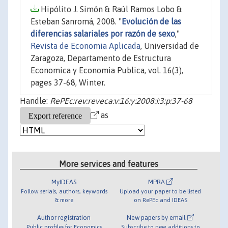
Hipólito J. Simón & Raúl Ramos Lobo &
Esteban Sanromá, 2008. "
Evolución de las
diferencias salariales por razón de sexo
,"
Revista de Economia Aplicada
, Universidad de
Zaragoza, Departamento de Estructura
Economica y Economia Publica, vol. 16(3),
pages 37-68, Winter.
Handle:
RePEc:rev:reveca:v:16:y:2008:i:3:p:37-68
as
More services and features
MyIDEAS
MPRA
Follow serials, authors, keywords
Upload your paper to be listed
& more
on RePEc and IDEAS
Author registration
New papers by email
Public profiles for Economics
Subscribe to new additions to