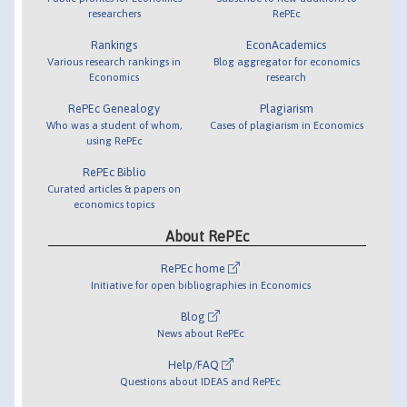
researchers
RePEc
Rankings
EconAcademics
Various research rankings in
Blog aggregator for economics
Economics
research
RePEc Genealogy
Plagiarism
Who was a student of whom,
Cases of plagiarism in Economics
using RePEc
RePEc Biblio
Curated articles & papers on
economics topics
About RePEc
RePEc home
Initiative for open bibliographies in Economics
Blog
News about RePEc
Help/FAQ
Questions about IDEAS and RePEc