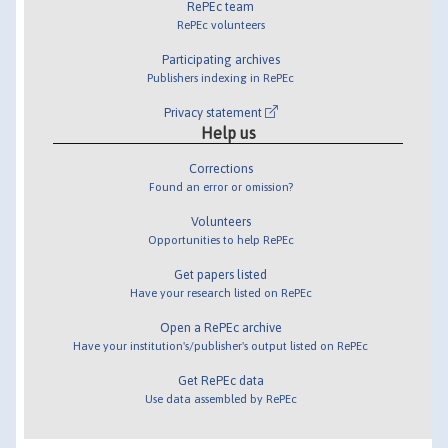
RePEc team
RePEc volunteers
Participating archives
Publishers indexing in RePEc
Privacy statement
Help us
Corrections
Found an error or omission?
Volunteers
Opportunities to help RePEc
Get papers listed
Have your research listed on RePEc
Open a RePEc archive
Have your institution's/publisher's output listed on RePEc
Get RePEc data
Use data assembled by RePEc