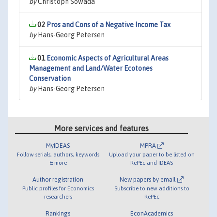
by
Christoph Sowada
02
Pros and Cons of a Negative Income Tax
by
Hans-Georg Petersen
01
Economic Aspects of Agricultural Areas
Management and Land/Water Ecotones
Conservation
by
Hans-Georg Petersen
More services and features
MyIDEAS
MPRA
Follow serials, authors, keywords
Upload your paper to be listed on
& more
RePEc and IDEAS
Author registration
New papers by email
Public profiles for Economics
Subscribe to new additions to
researchers
RePEc
Rankings
EconAcademics