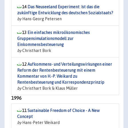
14
Das Neuseeland Experiment: Ist das die
zukünftige Entwicklung des deutschen Sozialstaats?
by
Hans-Georg Petersen
13
Ein einfaches mikroökonomisches
Gruppensimulationsmodell zur
Einkommensbesteuerung
by
Christhart Bork
12
Aufkommens- und Verteilungswirkungen einer
Reform der Rentenbesteuerung mit einem
Kommentar von H.-P. Weikard zu
Rentenbesteuerung und Korrespondenzprinzip
by
Christhart Bork & Klaus Müller
1996
11
Sustainable Freedom of Choice - A New
Concept
by
Hans-Peter Weikard