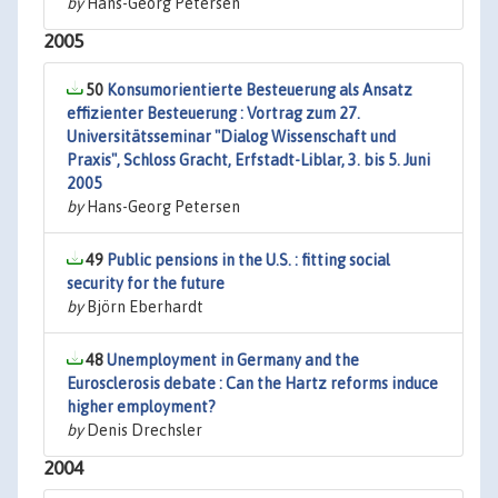
by
Hans-Georg Petersen
2005
50
Konsumorientierte Besteuerung als Ansatz
effizienter Besteuerung : Vortrag zum 27.
Universitätsseminar "Dialog Wissenschaft und
Praxis", Schloss Gracht, Erfstadt-Liblar, 3. bis 5. Juni
2005
by
Hans-Georg Petersen
49
Public pensions in the U.S. : fitting social
security for the future
by
Björn Eberhardt
48
Unemployment in Germany and the
Eurosclerosis debate : Can the Hartz reforms induce
higher employment?
by
Denis Drechsler
2004