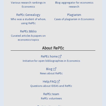
Various research rankings in
Blog aggregator for economics
Economics
research
RePEc Genealogy
Plagiarism
Who was a student of whom,
Cases of plagiarism in Economics
using RePEc
RePEc Biblio
Curated articles & papers on
economics topics
About RePEc
RePEc home
Initiative for open bibliographies in Economics
Blog
News about RePEc
Help/FAQ
Questions about IDEAS and RePEc
RePEc team
RePEc volunteers