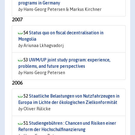
programs in Germany
by
Hans-Georg Petersen & Markus Kirchner
2007
54
Status quo on fiscal decentralisation in
Mongolia
by
Ariunaa Lkhagvadorj
53
UWM/UP joint study program: experience,
problems, and future perspectives
by
Hans-Georg Petersen
2006
52
Staatliche Belastungen von Nutzfahrzeugen in
Europa im Lichte der ökologischen Zielkonformität
by
Oliver Rülicke
51
Studiengebühren : Chancen und Risiken einer
Reform der Hochschulfinanzierung