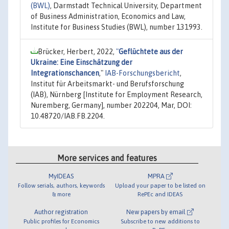
(BWL)
, Darmstadt Technical University, Department
of Business Administration, Economics and Law,
Institute for Business Studies (BWL), number 131993.
Brücker, Herbert, 2022,
"
Geflüchtete aus der
Ukraine: Eine Einschätzung der
Integrationschancen
,"
IAB-Forschungsbericht
,
Institut für Arbeitsmarkt- und Berufsforschung
(IAB), Nürnberg [Institute for Employment Research,
Nuremberg, Germany], number 202204, Mar, DOI:
10.48720/IAB.FB.2204.
More services and features
MyIDEAS
MPRA
Follow serials, authors, keywords
Upload your paper to be listed on
& more
RePEc and IDEAS
Author registration
New papers by email
Public profiles for Economics
Subscribe to new additions to