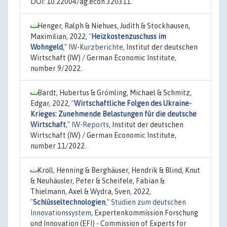
DOI: 10.22004/ag.econ.320311.
Henger, Ralph & Niehues, Judith & Stockhausen,
Maximilian, 2022,
"
Heizkostenzuschuss im
Wohngeld
,"
IW-Kurzberichte
, Institut der deutschen
Wirtschaft (IW) / German Economic Institute,
number 9/2022.
Bardt, Hubertus & Grömling, Michael & Schmitz,
Edgar, 2022,
"
Wirtschaftliche Folgen des Ukraine-
Krieges: Zunehmende Belastungen für die deutsche
Wirtschaft
,"
IW-Reports
, Institut der deutschen
Wirtschaft (IW) / German Economic Institute,
number 11/2022.
Kroll, Henning & Berghäuser, Hendrik & Blind, Knut
& Neuhäusler, Peter & Scheifele, Fabian &
Thielmann, Axel & Wydra, Sven, 2022,
"
Schlüsseltechnologien
,"
Studien zum deutschen
Innovationssystem
, Expertenkommission Forschung
und Innovation (EFI) - Commission of Experts for