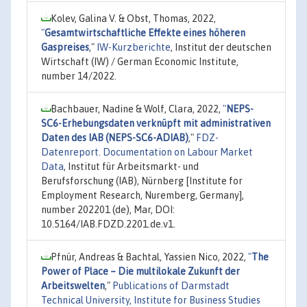
Kolev, Galina V. & Obst, Thomas, 2022,
"
Gesamtwirtschaftliche Effekte eines höheren
Gaspreises
,"
IW-Kurzberichte
, Institut der deutschen
Wirtschaft (IW) / German Economic Institute,
number 14/2022.
Bachbauer, Nadine & Wolf, Clara, 2022,
"
NEPS-
SC6-Erhebungsdaten verknüpft mit administrativen
Daten des IAB (NEPS-SC6-ADIAB)
,"
FDZ-
Datenreport. Documentation on Labour Market
Data
, Institut für Arbeitsmarkt- und
Berufsforschung (IAB), Nürnberg [Institute for
Employment Research, Nuremberg, Germany],
number 202201 (de), Mar, DOI:
10.5164/IAB.FDZD.2201.de.v1.
Pfnür, Andreas & Bachtal, Yassien Nico, 2022,
"
The
Power of Place – Die multilokale Zukunft der
Arbeitswelten
,"
Publications of Darmstadt
Technical University, Institute for Business Studies