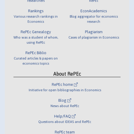
researchers
RePEc
Rankings
EconAcademics
Various research rankings in
Blog aggregator for economics
Economics
research
RePEc Genealogy
Plagiarism
Who was a student of whom,
Cases of plagiarism in Economics
using RePEc
RePEc Biblio
Curated articles & papers on
economics topics
About RePEc
RePEc home
Initiative for open bibliographies in Economics
Blog
News about RePEc
Help/FAQ
Questions about IDEAS and RePEc
RePEc team