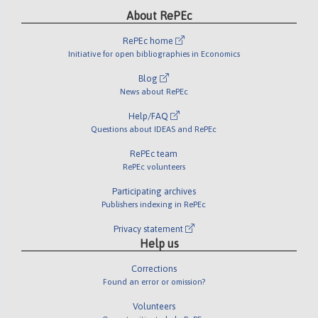
About RePEc
RePEc home
Initiative for open bibliographies in Economics
Blog
News about RePEc
Help/FAQ
Questions about IDEAS and RePEc
RePEc team
RePEc volunteers
Participating archives
Publishers indexing in RePEc
Privacy statement
Help us
Corrections
Found an error or omission?
Volunteers