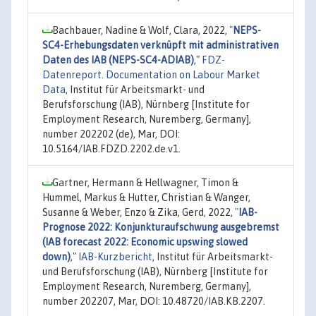
Bachbauer, Nadine & Wolf, Clara, 2022,
"
NEPS-
SC4-Erhebungsdaten verknüpft mit administrativen
Daten des IAB (NEPS-SC4-ADIAB)
,"
FDZ-
Datenreport. Documentation on Labour Market
Data
, Institut für Arbeitsmarkt- und
Berufsforschung (IAB), Nürnberg [Institute for
Employment Research, Nuremberg, Germany],
number 202202 (de), Mar, DOI:
10.5164/IAB.FDZD.2202.de.v1.
Gartner, Hermann & Hellwagner, Timon &
Hummel, Markus & Hutter, Christian & Wanger,
Susanne & Weber, Enzo & Zika, Gerd, 2022,
"
IAB-
Prognose 2022: Konjunkturaufschwung ausgebremst
(IAB forecast 2022: Economic upswing slowed
down)
,"
IAB-Kurzbericht
, Institut für Arbeitsmarkt-
und Berufsforschung (IAB), Nürnberg [Institute for
Employment Research, Nuremberg, Germany],
number 202207, Mar, DOI: 10.48720/IAB.KB.2207.