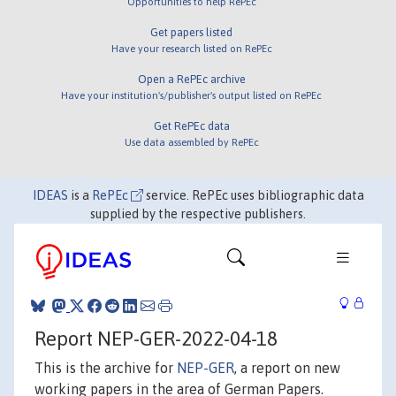
Opportunities to help RePEc
Get papers listed
Have your research listed on RePEc
Open a RePEc archive
Have your institution's/publisher's output listed on RePEc
Get RePEc data
Use data assembled by RePEc
IDEAS
is a
RePEc
service. RePEc uses bibliographic data
supplied by the respective publishers.
Report NEP-GER-2022-04-18
This is the archive for
NEP-GER
, a report on new
working papers in the area of German Papers.