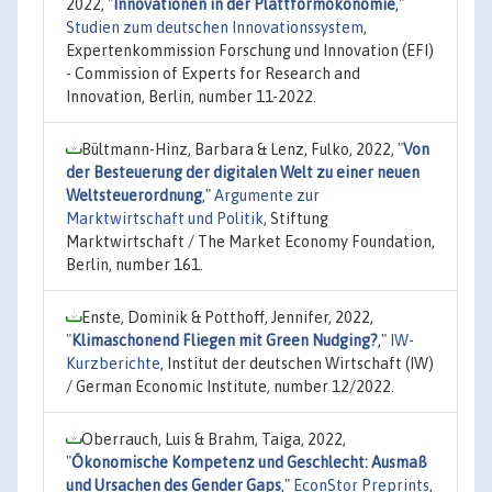
2022,
"
Innovationen in der Plattformökonomie
,"
Studien zum deutschen Innovationssystem
,
Expertenkommission Forschung und Innovation (EFI)
- Commission of Experts for Research and
Innovation, Berlin, number 11-2022.
Bültmann-Hinz, Barbara & Lenz, Fulko, 2022,
"
Von
der Besteuerung der digitalen Welt zu einer neuen
Weltsteuerordnung
,"
Argumente zur
Marktwirtschaft und Politik
, Stiftung
Marktwirtschaft / The Market Economy Foundation,
Berlin, number 161.
Enste, Dominik & Potthoff, Jennifer, 2022,
"
Klimaschonend Fliegen mit Green Nudging?
,"
IW-
Kurzberichte
, Institut der deutschen Wirtschaft (IW)
/ German Economic Institute, number 12/2022.
Oberrauch, Luis & Brahm, Taiga, 2022,
"
Ökonomische Kompetenz und Geschlecht: Ausmaß
und Ursachen des Gender Gaps
,"
EconStor Preprints
,