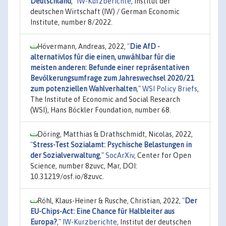
Deutschland
,"
IW-Kurzberichte
, Institut der
deutschen Wirtschaft (IW) / German Economic
Institute, number 8/2022.
Hövermann, Andreas, 2022,
"
Die AfD -
alternativlos für die einen, unwählbar für die
meisten anderen: Befunde einer repräsentativen
Bevölkerungsumfrage zum Jahreswechsel 2020/21
zum potenziellen Wahlverhalten
,"
WSI Policy Briefs
,
The Institute of Economic and Social Research
(WSI), Hans Böckler Foundation, number 68.
Döring, Matthias & Drathschmidt, Nicolas, 2022,
"
Stress-Test Sozialamt: Psychische Belastungen in
der Sozialverwaltung
,"
SocArXiv
, Center for Open
Science, number 8zuvc, Mar, DOI:
10.31219/osf.io/8zuvc.
Röhl, Klaus-Heiner & Rusche, Christian, 2022,
"
Der
EU-Chips-Act: Eine Chance für Halbleiter aus
Europa?
,"
IW-Kurzberichte
, Institut der deutschen