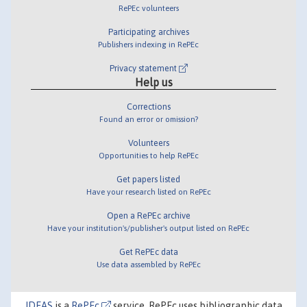
RePEc volunteers
Participating archives
Publishers indexing in RePEc
Privacy statement
Help us
Corrections
Found an error or omission?
Volunteers
Opportunities to help RePEc
Get papers listed
Have your research listed on RePEc
Open a RePEc archive
Have your institution's/publisher's output listed on RePEc
Get RePEc data
Use data assembled by RePEc
IDEAS
is a
RePEc
service. RePEc uses bibliographic data