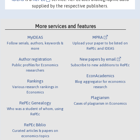
supplied by the respective publishers.
More services and features
MyIDEAS
MPRA
Follow serials, authors, keywords &
Upload your paper to be listed on
more
RePEc and IDEAS
Author registration
New papers by email
Public profiles for Economics
Subscribe to new additions to RePEc
researchers
EconAcademics
Rankings
Blog aggregator for economics
Various research rankings in
research
Economics
Plagiarism
RePEc Genealogy
Cases of plagiarism in Economics
Who was a student of whom, using
RePEc
RePEc Biblio
Curated articles & papers on
economics topics