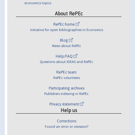
economics topics
About RePEc
RePEc home
Initiative for open bibliographies in Economics
Blog
News about RePEc
Help/FAQ
Questions about IDEAS and RePEc
RePEc team
RePEc volunteers
Participating archives
Publishers indexing in RePEc
Privacy statement
Help us
Corrections
Found an error or omission?