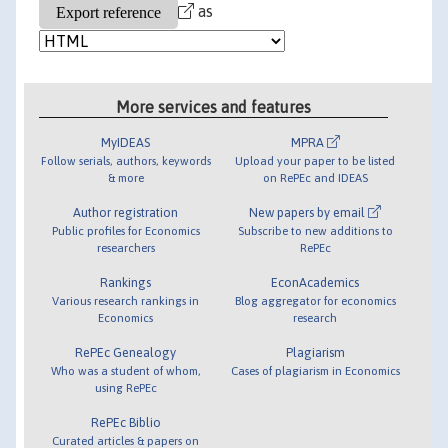
as
More services and features
MyIDEAS
MPRA
Follow serials, authors, keywords
Upload your paper to be listed
& more
on RePEc and IDEAS
Author registration
New papers by email
Public profiles for Economics
Subscribe to new additions to
researchers
RePEc
Rankings
EconAcademics
Various research rankings in
Blog aggregator for economics
Economics
research
RePEc Genealogy
Plagiarism
Who was a student of whom,
Cases of plagiarism in Economics
using RePEc
RePEc Biblio
Curated articles & papers on