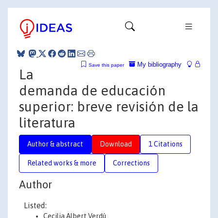
My bibliography
Save this paper
La
demanda de educación
superior: breve revisión de la
literatura
Author & abstract
Download
1 Citations
Related works & more
Corrections
Author
Listed:
Cecilia Albert Verdú