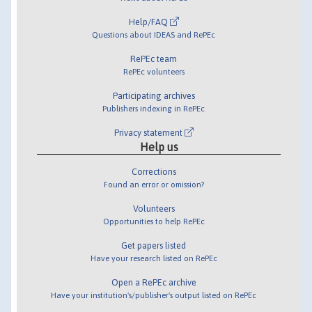
Help/FAQ
Questions about IDEAS and RePEc
RePEc team
RePEc volunteers
Participating archives
Publishers indexing in RePEc
Privacy statement
Help us
Corrections
Found an error or omission?
Volunteers
Opportunities to help RePEc
Get papers listed
Have your research listed on RePEc
Open a RePEc archive
Have your institution's/publisher's output listed on RePEc