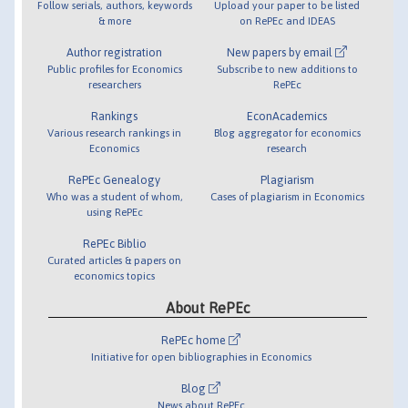
Follow serials, authors, keywords
Upload your paper to be listed
& more
on RePEc and IDEAS
Author registration
New papers by email
Public profiles for Economics
Subscribe to new additions to
researchers
RePEc
Rankings
EconAcademics
Various research rankings in
Blog aggregator for economics
Economics
research
RePEc Genealogy
Plagiarism
Who was a student of whom,
Cases of plagiarism in Economics
using RePEc
RePEc Biblio
Curated articles & papers on
economics topics
About RePEc
RePEc home
Initiative for open bibliographies in Economics
Blog
News about RePEc