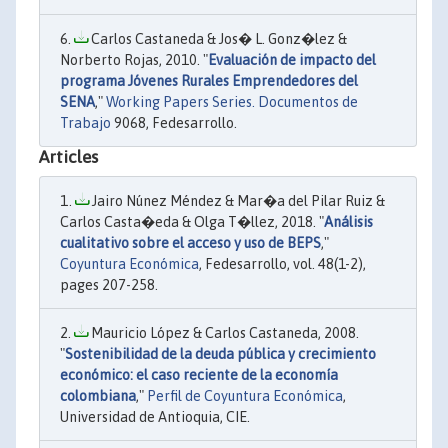
Carlos Castaneda & Jos� L. Gonz�lez &
Norberto Rojas, 2010. "
Evaluación de impacto del
programa Jóvenes Rurales Emprendedores del
SENA
,"
Working Papers Series. Documentos de
Trabajo
9068, Fedesarrollo.
Articles
Jairo Núnez Méndez & Mar�a del Pilar Ruiz &
Carlos Casta�eda & Olga T�llez, 2018. "
Análisis
cualitativo sobre el acceso y uso de BEPS
,"
Coyuntura Económica
, Fedesarrollo, vol. 48(1-2),
pages 207-258.
Mauricio López & Carlos Castaneda, 2008.
"
Sostenibilidad de la deuda pública y crecimiento
económico: el caso reciente de la economía
colombiana
,"
Perfil de Coyuntura Económica
,
Universidad de Antioquia, CIE.