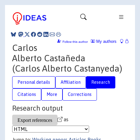
My authors
Follow this author
Carlos
Alberto Castañeda
(Carlos Alberto Castanyeda)
Personal details
Affiliation
Research
Citations
More
Corrections
Research output
as
Jump to:
Working papers
Articles
Books