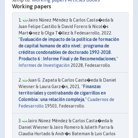
Working papers
Jairo Núnez Méndez & Carlos Casta�eda &
Juan Felipe Castillo & David Forero & Nicol�s
Mart�nez & Olga T�llez & Fedesarrollo, 2022.
"
Evaluación de impacto de la política de formación
de capital humano de alto nivel : programa de
créditos condonables de doctorado 1992-2018.
Producto 6 : Informe Final y de Recomendaciones
,"
Informes de Investigación
20228, Fedesarrollo.
Juan G. Zapata & Carlos Casta�eda & Daniel
Wiesner & Laura Garz�n, 2021. "
Finanzas
territoriales y contrabando de cigarrillos en
Colombia : una relación compleja
,"
Cuadernos de
Fedesarrollo
19503, Fedesarrollo.
Jairo Núnez Méndez & Carlos Casta�eda &
Daniel Wiesner & Jairo Romero & Julieth Parra &
Claudia Hurtado & Andr�s Bateman & Luis Carlos