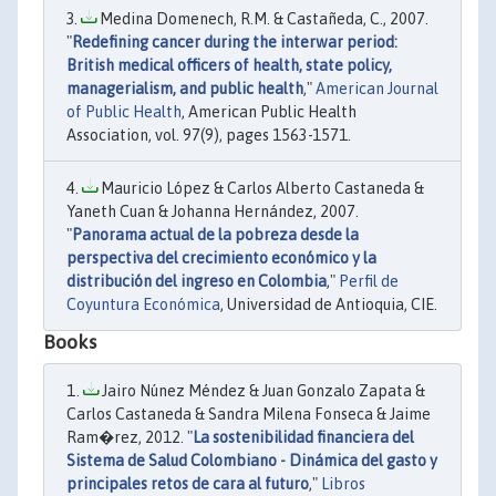
Medina Domenech, R.M. & Castañeda, C., 2007.
"
Redefining cancer during the interwar period:
British medical officers of health, state policy,
managerialism, and public health
,"
American Journal
of Public Health
, American Public Health
Association, vol. 97(9), pages 1563-1571.
Mauricio López & Carlos Alberto Castaneda &
Yaneth Cuan & Johanna Hernández, 2007.
"
Panorama actual de la pobreza desde la
perspectiva del crecimiento económico y la
distribución del ingreso en Colombia
,"
Perfil de
Coyuntura Económica
, Universidad de Antioquia, CIE.
Books
Jairo Núnez Méndez & Juan Gonzalo Zapata &
Carlos Castaneda & Sandra Milena Fonseca & Jaime
Ram�rez, 2012. "
La sostenibilidad financiera del
Sistema de Salud Colombiano - Dinámica del gasto y
principales retos de cara al futuro
,"
Libros