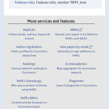
Fedesarrollo
, Fedesarrollo, number 9899, June.
More services and features
MyIDEAS
MPRA
Follow serials, authors, keywords
Upload your paper to be listed on
& more
RePEc and IDEAS
Author registration
New papers by email
Public profiles for Economics
Subscribe to new additions to
researchers
RePEc
Rankings
EconAcademics
Various research rankings in
Blog aggregator for economics
Economics
research
RePEc Genealogy
Plagiarism
Who was a student of whom,
Cases of plagiarism in Economics
using RePEc
RePEc Biblio
Curated articles & papers on
economics topics