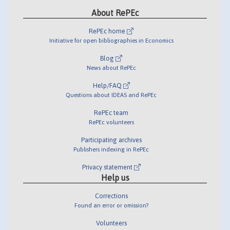
About RePEc
RePEc home
Initiative for open bibliographies in Economics
Blog
News about RePEc
Help/FAQ
Questions about IDEAS and RePEc
RePEc team
RePEc volunteers
Participating archives
Publishers indexing in RePEc
Privacy statement
Help us
Corrections
Found an error or omission?
Volunteers