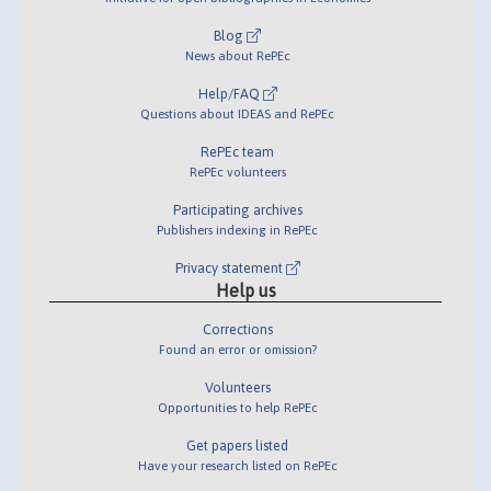
Blog
News about RePEc
Help/FAQ
Questions about IDEAS and RePEc
RePEc team
RePEc volunteers
Participating archives
Publishers indexing in RePEc
Privacy statement
Help us
Corrections
Found an error or omission?
Volunteers
Opportunities to help RePEc
Get papers listed
Have your research listed on RePEc