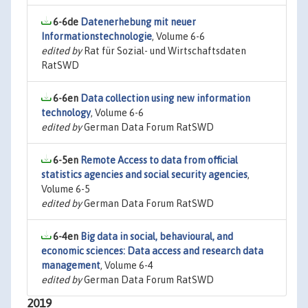
6-6de
Datenerhebung mit neuer
Informationstechnologie
, Volume 6-6
edited by
Rat für Sozial- und Wirtschaftsdaten
RatSWD
6-6en
Data collection using new information
technology
, Volume 6-6
edited by
German Data Forum RatSWD
6-5en
Remote Access to data from official
statistics agencies and social security agencies
,
Volume 6-5
edited by
German Data Forum RatSWD
6-4en
Big data in social, behavioural, and
economic sciences: Data access and research data
management
, Volume 6-4
edited by
German Data Forum RatSWD
2019