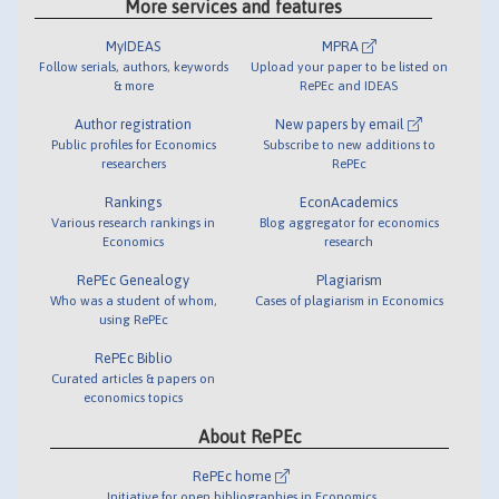
More services and features
MyIDEAS
MPRA
Follow serials, authors, keywords
Upload your paper to be listed on
& more
RePEc and IDEAS
Author registration
New papers by email
Public profiles for Economics
Subscribe to new additions to
researchers
RePEc
Rankings
EconAcademics
Various research rankings in
Blog aggregator for economics
Economics
research
RePEc Genealogy
Plagiarism
Who was a student of whom,
Cases of plagiarism in Economics
using RePEc
RePEc Biblio
Curated articles & papers on
economics topics
About RePEc
RePEc home
Initiative for open bibliographies in Economics