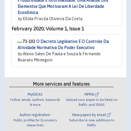
Produtividade E Informalidade: Uma Análise Dos
Elementos Que Motivaram A Lei De Liberdade
Econômica
by
Ellida Priscila Oliveira Da Costa
February 2020, Volume 1, Issue 1
73-103
O Decreto Legislativo E O Controle Da
Atividade Normativa Do Poder Executivo
by
Alexis Sales De Paula e Souza & Fernando
Boarato Meneguin
More services and features
MyIDEAS
MPRA
Follow serials, authors, keywords
Upload your paper to be listed on
& more
RePEc and IDEAS
Author registration
New papers by email
Public profiles for Economics
Subscribe to new additions to
researchers
RePEc