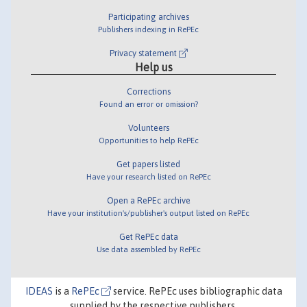
Participating archives
Publishers indexing in RePEc
Privacy statement
Help us
Corrections
Found an error or omission?
Volunteers
Opportunities to help RePEc
Get papers listed
Have your research listed on RePEc
Open a RePEc archive
Have your institution's/publisher's output listed on RePEc
Get RePEc data
Use data assembled by RePEc
IDEAS
is a
RePEc
service. RePEc uses bibliographic data
supplied by the respective publishers.