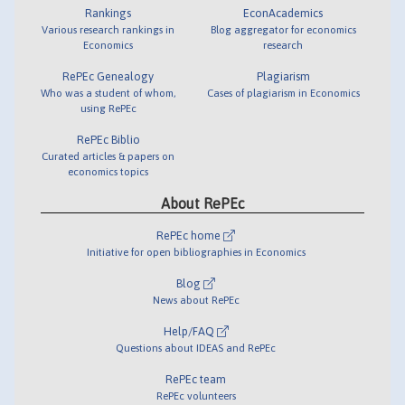
Rankings
EconAcademics
Various research rankings in
Blog aggregator for economics
Economics
research
RePEc Genealogy
Plagiarism
Who was a student of whom,
Cases of plagiarism in Economics
using RePEc
RePEc Biblio
Curated articles & papers on
economics topics
About RePEc
RePEc home
Initiative for open bibliographies in Economics
Blog
News about RePEc
Help/FAQ
Questions about IDEAS and RePEc
RePEc team
RePEc volunteers