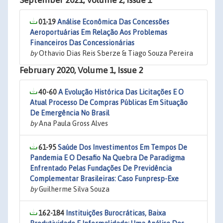
September 2021, Volume 2, Issue 1
01-19
Análise Econômica Das Concessões
Aeroportuárias Em Relação Aos Problemas
Financeiros Das Concessionárias
by
Othavio Dias Reis Sberze & Tiago Souza Pereira
February 2020, Volume 1, Issue 2
40-60
A Evolução Histórica Das Licitações E O
Atual Processo De Compras Públicas Em Situação
De Emergência No Brasil
by
Ana Paula Gross Alves
61-95
Saúde Dos Investimentos Em Tempos De
Pandemia E O Desafio Na Quebra De Paradigma
Enfrentado Pelas Fundações De Previdência
Complementar Brasileiras: Caso Funpresp-Exe
by
Guilherme Silva Souza
162-184
Instituições Burocráticas, Baixa