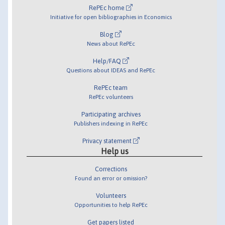
RePEc home
Initiative for open bibliographies in Economics
Blog
News about RePEc
Help/FAQ
Questions about IDEAS and RePEc
RePEc team
RePEc volunteers
Participating archives
Publishers indexing in RePEc
Privacy statement
Help us
Corrections
Found an error or omission?
Volunteers
Opportunities to help RePEc
Get papers listed