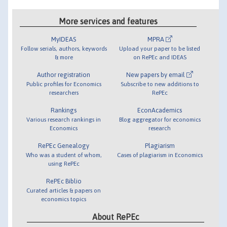
More services and features
MyIDEAS
MPRA
Follow serials, authors, keywords
Upload your paper to be listed
& more
on RePEc and IDEAS
Author registration
New papers by email
Public profiles for Economics
Subscribe to new additions to
researchers
RePEc
Rankings
EconAcademics
Various research rankings in
Blog aggregator for economics
Economics
research
RePEc Genealogy
Plagiarism
Who was a student of whom,
Cases of plagiarism in Economics
using RePEc
RePEc Biblio
Curated articles & papers on
economics topics
About RePEc