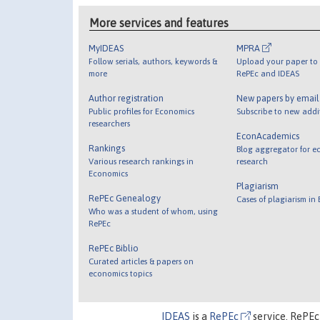
More services and features
MyIDEAS
MPRA
Follow serials, authors, keywords &
Upload your paper to 
more
RePEc and IDEAS
Author registration
New papers by emai
Public profiles for Economics
Subscribe to new addi
researchers
EconAcademics
Rankings
Blog aggregator for e
Various research rankings in
research
Economics
Plagiarism
RePEc Genealogy
Cases of plagiarism in
Who was a student of whom, using
RePEc
RePEc Biblio
Curated articles & papers on
economics topics
IDEAS
is a
RePEc
service. RePEc