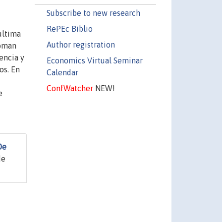
Subscribe to new research
RePEc Biblio
última
Author registration
toman
encia y
Economics Virtual Seminar
os. En
Calendar
ConfWatcher
NEW!
e
De
de