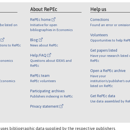
About RePEc
Help us
RePEc home
Corrections
be listed on
Initiative for open
Found an error or omissio
bibliographies in Economics
Volunteers
l
Blog
Opportunities to help ReP
tions to RePEc
News about RePEc
Get papers listed
Help/FAQ
Have your research listed
conomics
Questions about IDEAS and
RePEc
RePEc
Open a RePEc archive
RePEc team
Have your
 Economics
RePEc volunteers
institution's/publisher's o
listed on RePEc
Participating archives
Get RePEc data
Publishers indexing in RePEc
Use data assembled by Re
Privacy statement
 uses bibliographic data supplied by the respective publishers.