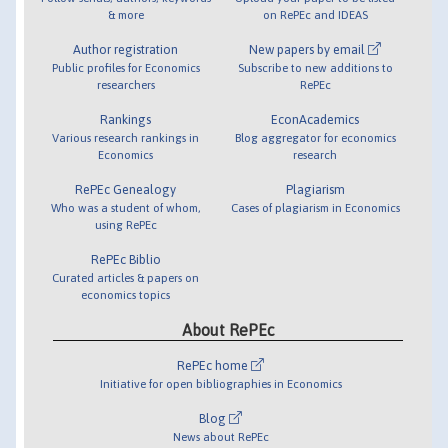
& more
on RePEc and IDEAS
Author registration
New papers by email
Public profiles for Economics
Subscribe to new additions to
researchers
RePEc
Rankings
EconAcademics
Various research rankings in
Blog aggregator for economics
Economics
research
RePEc Genealogy
Plagiarism
Who was a student of whom,
Cases of plagiarism in Economics
using RePEc
RePEc Biblio
Curated articles & papers on
economics topics
About RePEc
RePEc home
Initiative for open bibliographies in Economics
Blog
News about RePEc