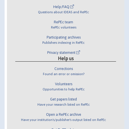
Help/FAQ
Questions about IDEAS and RePEc
RePEc team
RePEc volunteers
Participating archives
Publishers indexing in RePEc
Privacy statement
Help us
Corrections
Found an error or omission?
Volunteers
Opportunities to help RePEc
Get papers listed
Have your research listed on RePEc
Open a RePEc archive
Have your institution's/publisher's output listed on RePEc