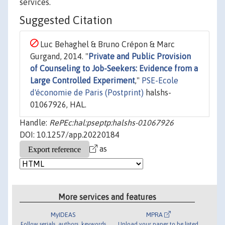
services.
Suggested Citation
Luc Behaghel & Bruno Crépon & Marc
Gurgand, 2014. "
Private and Public Provision
of Counseling to Job-Seekers: Evidence from a
Large Controlled Experiment
,"
PSE-Ecole
d'économie de Paris (Postprint)
halshs-
01067926, HAL.
Handle:
RePEc:hal:pseptp:halshs-01067926
DOI: 10.1257/app.20220184
as
More services and features
MyIDEAS
MPRA
Follow serials, authors, keywords
Upload your paper to be listed