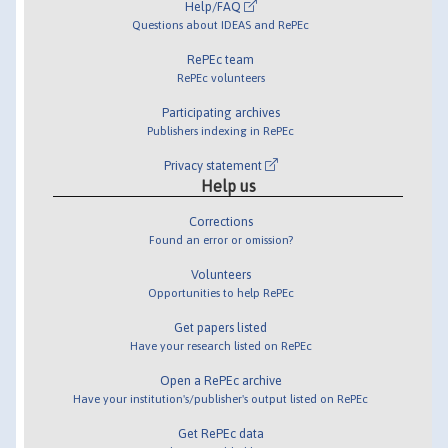
Help/FAQ
Questions about IDEAS and RePEc
RePEc team
RePEc volunteers
Participating archives
Publishers indexing in RePEc
Privacy statement
Help us
Corrections
Found an error or omission?
Volunteers
Opportunities to help RePEc
Get papers listed
Have your research listed on RePEc
Open a RePEc archive
Have your institution's/publisher's output listed on RePEc
Get RePEc data