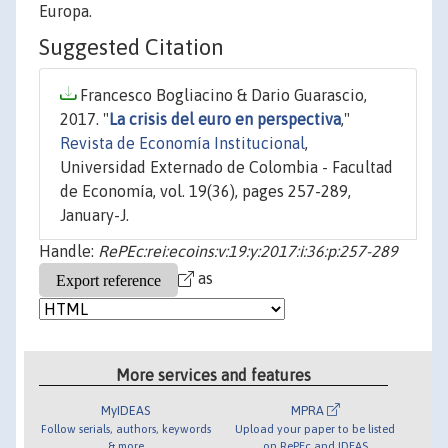
Europa.
Suggested Citation
Francesco Bogliacino & Dario Guarascio,
2017. "
La crisis del euro en perspectiva
,"
Revista de Economía Institucional
,
Universidad Externado de Colombia - Facultad
de Economía, vol. 19(36), pages 257-289,
January-J.
Handle:
RePEc:rei:ecoins:v:19:y:2017:i:36:p:257-289
as
More services and features
MyIDEAS
MPRA
Follow serials, authors, keywords
Upload your paper to be listed
& more
on RePEc and IDEAS