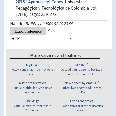
2015
,"
Apuntes del Cenes
, Universidad
Pedagógica y Tecnológica de Colombia, vol.
37(66), pages 239-272.
Handle:
RePEc:col:000152:017189
as
More services and features
MyIDEAS
MPRA
Follow serials, authors, keywords
Upload your paper to be listed
& more
on RePEc and IDEAS
Author registration
New papers by email
Public profiles for Economics
Subscribe to new additions to
researchers
RePEc
Rankings
EconAcademics
Various research rankings in
Blog aggregator for economics
Economics
research