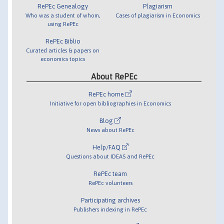
RePEc Genealogy
Plagiarism
Who was a student of whom,
Cases of plagiarism in Economics
using RePEc
RePEc Biblio
Curated articles & papers on
economics topics
About RePEc
RePEc home
Initiative for open bibliographies in Economics
Blog
News about RePEc
Help/FAQ
Questions about IDEAS and RePEc
RePEc team
RePEc volunteers
Participating archives
Publishers indexing in RePEc