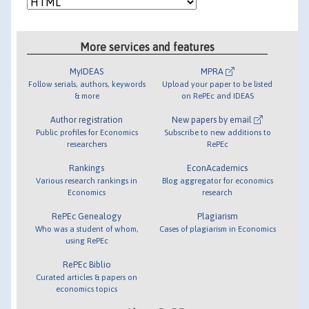
More services and features
MyIDEAS
MPRA
Follow serials, authors, keywords
Upload your paper to be listed
& more
on RePEc and IDEAS
Author registration
New papers by email
Public profiles for Economics
Subscribe to new additions to
researchers
RePEc
Rankings
EconAcademics
Various research rankings in
Blog aggregator for economics
Economics
research
RePEc Genealogy
Plagiarism
Who was a student of whom,
Cases of plagiarism in Economics
using RePEc
RePEc Biblio
Curated articles & papers on
economics topics