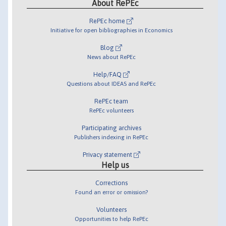
About RePEc
RePEc home
Initiative for open bibliographies in Economics
Blog
News about RePEc
Help/FAQ
Questions about IDEAS and RePEc
RePEc team
RePEc volunteers
Participating archives
Publishers indexing in RePEc
Privacy statement
Help us
Corrections
Found an error or omission?
Volunteers
Opportunities to help RePEc