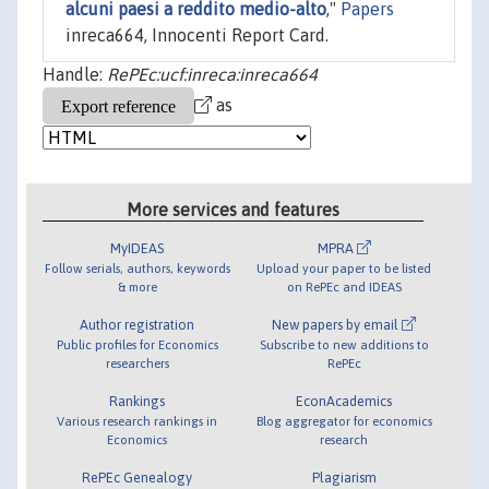
alcuni paesi a reddito medio-alto
,"
Papers
inreca664, Innocenti Report Card.
Handle:
RePEc:ucf:inreca:inreca664
as
More services and features
MyIDEAS
MPRA
Follow serials, authors, keywords
Upload your paper to be listed
& more
on RePEc and IDEAS
Author registration
New papers by email
Public profiles for Economics
Subscribe to new additions to
researchers
RePEc
Rankings
EconAcademics
Various research rankings in
Blog aggregator for economics
Economics
research
RePEc Genealogy
Plagiarism