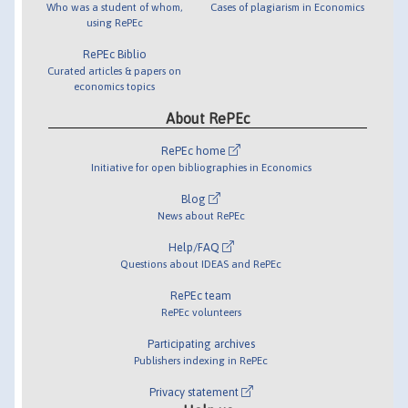
Who was a student of whom,
Cases of plagiarism in Economics
using RePEc
RePEc Biblio
Curated articles & papers on
economics topics
About RePEc
RePEc home
Initiative for open bibliographies in Economics
Blog
News about RePEc
Help/FAQ
Questions about IDEAS and RePEc
RePEc team
RePEc volunteers
Participating archives
Publishers indexing in RePEc
Privacy statement