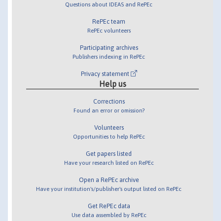
Questions about IDEAS and RePEc
RePEc team
RePEc volunteers
Participating archives
Publishers indexing in RePEc
Privacy statement
Help us
Corrections
Found an error or omission?
Volunteers
Opportunities to help RePEc
Get papers listed
Have your research listed on RePEc
Open a RePEc archive
Have your institution's/publisher's output listed on RePEc
Get RePEc data
Use data assembled by RePEc