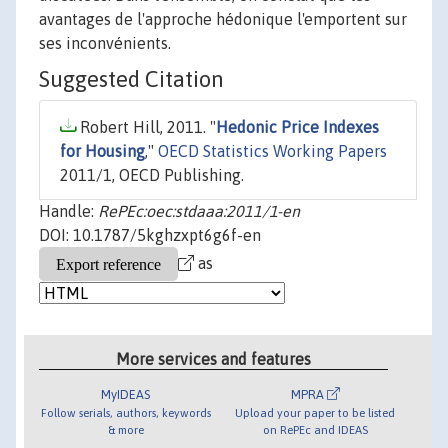
avantages de l'approche hédonique l'emportent sur
ses inconvénients.
Suggested Citation
Robert Hill, 2011. "
Hedonic Price Indexes
for Housing
,"
OECD Statistics Working Papers
2011/1, OECD Publishing.
Handle:
RePEc:oec:stdaaa:2011/1-en
DOI: 10.1787/5kghzxpt6g6f-en
as
More services and features
MyIDEAS
MPRA
Follow serials, authors, keywords
Upload your paper to be listed
& more
on RePEc and IDEAS