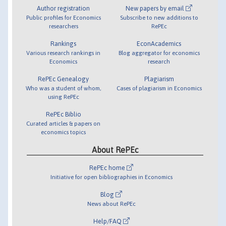
Author registration
New papers by email
Public profiles for Economics
Subscribe to new additions to
researchers
RePEc
Rankings
EconAcademics
Various research rankings in
Blog aggregator for economics
Economics
research
RePEc Genealogy
Plagiarism
Who was a student of whom,
Cases of plagiarism in Economics
using RePEc
RePEc Biblio
Curated articles & papers on
economics topics
About RePEc
RePEc home
Initiative for open bibliographies in Economics
Blog
News about RePEc
Help/FAQ