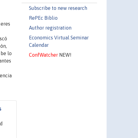
Subscribe to new research
RePEc Biblio
jeres
Author registration
Economics Virtual Seminar
uscó
Calendar
ión,
ibe lo
ConfWatcher
NEW!
antes
dencia
s
ed