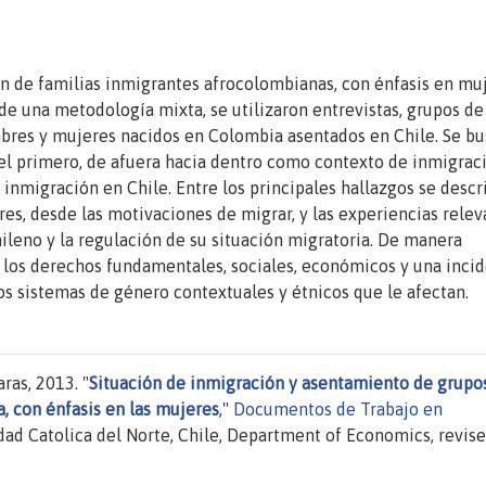
ión de familias inmigrantes afrocolombianas, con énfasis en mu
sde una metodología mixta, se utilizaron entrevistas, grupos de
bres y mujeres nacidos en Colombia asentados en Chile. Se b
 el primero, de afuera hacia dentro como contexto de inmigrac
inmigración en Chile. Entre los principales hallazgos se descr
es, desde las motivaciones de migrar, y las experiencias relev
hileno y la regulación de su situación migratoria. De manera
e los derechos fundamentales, sociales, económicos y una inci
s sistemas de género contextuales y étnicos que le afectan.
ras, 2013. "
Situación de inmigración y asentamiento de grupo
, con énfasis en las mujeres
,"
Documentos de Trabajo en
dad Catolica del Norte, Chile, Department of Economics, revis