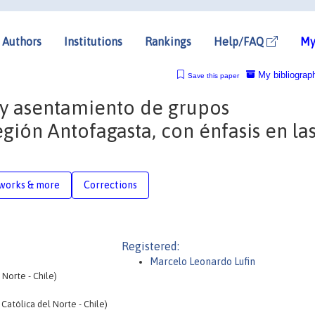
Authors
Institutions
Rankings
Help/FAQ
My
My bibliograp
Save this paper
 y asentamiento de grupos
ión Antofagasta, con énfasis en la
works & more
Corrections
Registered:
Marcelo Leonardo Lufin
 Norte - Chile)
Católica del Norte - Chile)