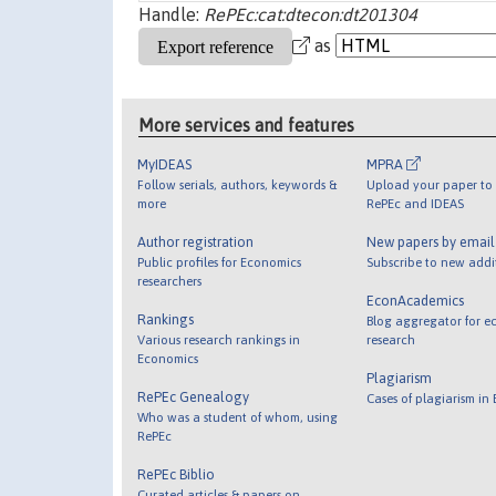
Handle:
RePEc:cat:dtecon:dt201304
as
More services and features
MyIDEAS
MPRA
Follow serials, authors, keywords &
Upload your paper to 
more
RePEc and IDEAS
Author registration
New papers by emai
Public profiles for Economics
Subscribe to new addi
researchers
EconAcademics
Rankings
Blog aggregator for e
Various research rankings in
research
Economics
Plagiarism
RePEc Genealogy
Cases of plagiarism in
Who was a student of whom, using
RePEc
RePEc Biblio
Curated articles & papers on