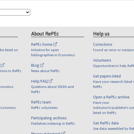
About RePEc
Help us
RePEc home
Corrections
be listed on
Initiative for open
Found an error or omissio
bibliographies in Economics
Volunteers
l
Blog
Opportunities to help ReP
tions to RePEc
News about RePEc
Get papers listed
Help/FAQ
Have your research listed
conomics
Questions about IDEAS and
RePEc
RePEc
Open a RePEc archive
RePEc team
Have your
 Economics
RePEc volunteers
institution's/publisher's o
listed on RePEc
Participating archives
Get RePEc data
Publishers indexing in RePEc
Use data assembled by Re
Privacy statement