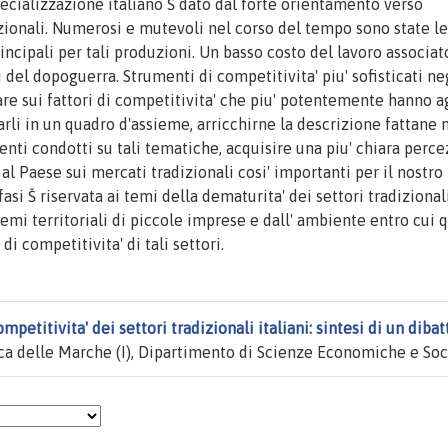
specializzazione italiano Š dato dal forte orientamento verso
zionali. Numerosi e mutevoli nel corso del tempo sono state le
cipali per tali produzioni. Un basso costo del lavoro associat
del dopoguerra. Strumenti di competitivita' piu' sofisticati ne
nare sui fattori di competitivita' che piu' potentemente hanno a
narli in un quadro d'assieme, arricchirne la descrizione fattane 
ecenti condotti su tali tematiche, acquisire una piu' chiara perc
al Paese sui mercati tradizionali cosi' importanti per il nostro
asi Š riservata ai temi della dematurita' dei settori tradizional
emi territoriali di piccole imprese e dall' ambiente entro cui 
i competitivita' di tali settori.
competitivita' dei settori tradizionali italiani: sintesi di un dibat
ca delle Marche (I), Dipartimento di Scienze Economiche e Soci