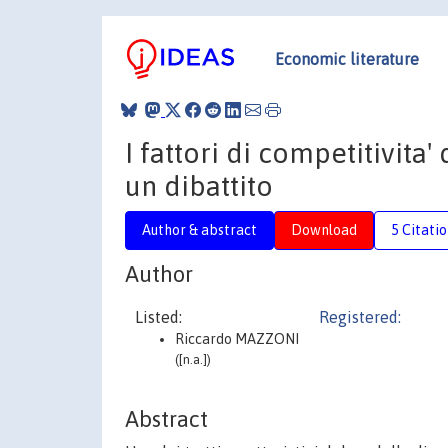
Economic literature
I fattori di competitivita' d
un dibattito
Author & abstract
Download
5 Citati
Author
Listed:
Registered:
Riccardo MAZZONI
([n.a.])
Abstract