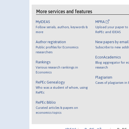
More services and features
MyIDEAS
MPRA
Follow serials, authors, keywords &
Upload your paper to 
more
RePEc and IDEAS
Author registration
New papers by emai
Public profiles for Economics
Subscribe to new addi
researchers
EconAcademics
Rankings
Blog aggregator for e
Various research rankings in
research
Economics
Plagiarism
RePEc Genealogy
Cases of plagiarism in
Who was a student of whom, using
RePEc
RePEc Biblio
Curated articles & papers on
economics topics