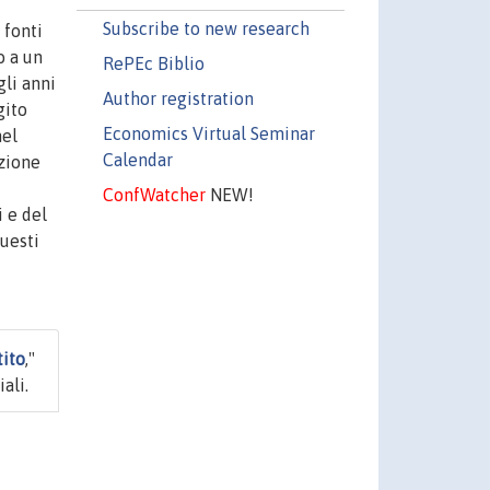
Subscribe to new research
 fonti
o a un
RePEc Biblio
gli anni
Author registration
gito
Economics Virtual Seminar
nel
Calendar
ezione
ConfWatcher
NEW!
i e del
questi
tito
,"
ali.