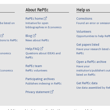
About RePEc
Help us
RePEc home
Corrections
be listed on
Initiative for open
Found an error or omissio
bibliographies in Economics
Volunteers
l
Blog
Opportunities to help ReP
tions to RePEc
News about RePEc
Get papers listed
Help/FAQ
Have your research listed
conomics
Questions about IDEAS and
RePEc
RePEc
Open a RePEc archive
RePEc team
Have your
 Economics
RePEc volunteers
institution's/publisher's o
listed on RePEc
Participating archives
Get RePEc data
Publishers indexing in RePEc
Use data assembled by Re
Privacy statement