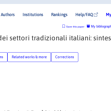
Authors
Institutions
Rankings
Help/FAQ
My
My bibliograp
Save this paper
ei settori tradizionali italiani: sintes
ons
Related works & more
Corrections