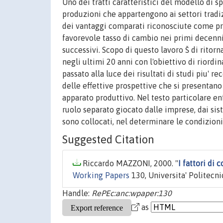
Uno dei tratti caratteristici del modello di 
produzioni che appartengono ai settori tradi
dei vantaggi comparati riconosciute come prin
favorevole tasso di cambio nei primi decenni 
successivi. Scopo di questo lavoro Š di ritor
negli ultimi 20 anni con l'obiettivo di riordi
passato alla luce dei risultati di studi piu' r
delle effettive prospettive che si presentano 
apparato produttivo. Nel testo particolare enf
ruolo separato giocato dalle imprese, dai sist
sono collocati, nel determinare le condizioni d
Suggested Citation
Riccardo MAZZONI, 2000. "
I fattori di 
Working Papers
130, Universita' Politecni
Handle:
RePEc:anc:wpaper:130
as