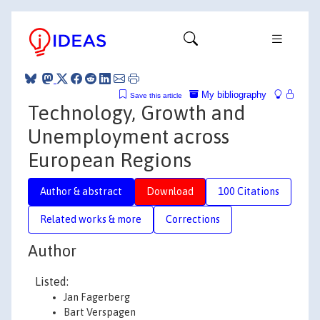
My bibliography
Save this article
Technology, Growth and
Unemployment across
European Regions
Author & abstract
Download
100 Citations
Related works & more
Corrections
Author
Listed:
Jan Fagerberg
Bart Verspagen