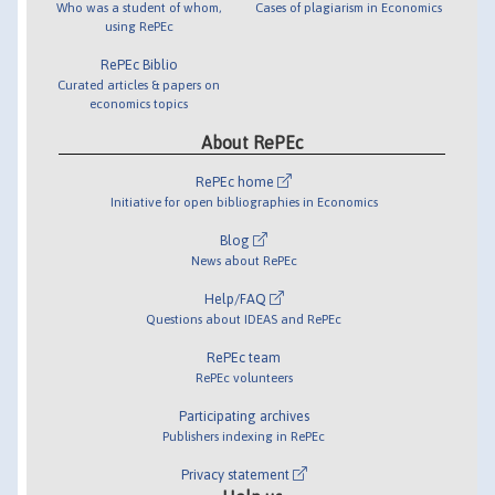
Who was a student of whom,
Cases of plagiarism in Economics
using RePEc
RePEc Biblio
Curated articles & papers on
economics topics
About RePEc
RePEc home
Initiative for open bibliographies in Economics
Blog
News about RePEc
Help/FAQ
Questions about IDEAS and RePEc
RePEc team
RePEc volunteers
Participating archives
Publishers indexing in RePEc
Privacy statement