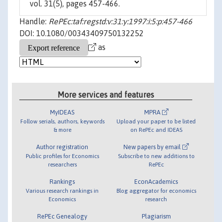
vol. 31(5), pages 457-466.
Handle:
RePEc:taf:regstd:v:31:y:1997:i:5:p:457-466
DOI: 10.1080/00343409750132252
as
More services and features
MyIDEAS
MPRA
Follow serials, authors, keywords
Upload your paper to be listed
& more
on RePEc and IDEAS
Author registration
New papers by email
Public profiles for Economics
Subscribe to new additions to
researchers
RePEc
Rankings
EconAcademics
Various research rankings in
Blog aggregator for economics
Economics
research
RePEc Genealogy
Plagiarism