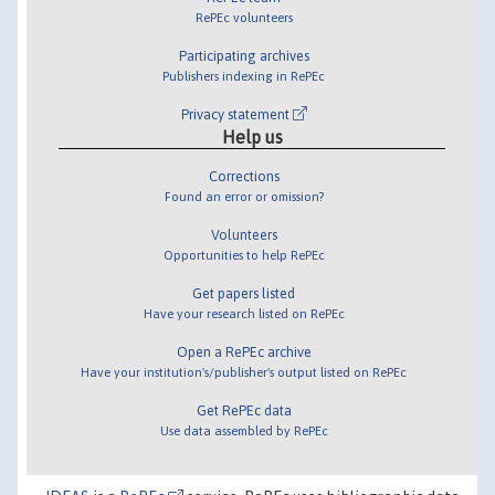
RePEc volunteers
Participating archives
Publishers indexing in RePEc
Privacy statement
Help us
Corrections
Found an error or omission?
Volunteers
Opportunities to help RePEc
Get papers listed
Have your research listed on RePEc
Open a RePEc archive
Have your institution's/publisher's output listed on RePEc
Get RePEc data
Use data assembled by RePEc