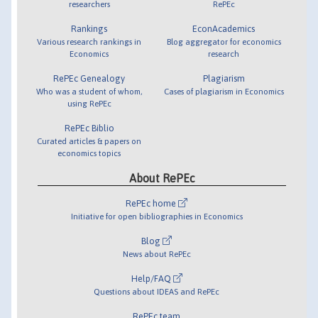
researchers
RePEc
Rankings
EconAcademics
Various research rankings in
Blog aggregator for economics
Economics
research
RePEc Genealogy
Plagiarism
Who was a student of whom,
Cases of plagiarism in Economics
using RePEc
RePEc Biblio
Curated articles & papers on
economics topics
About RePEc
RePEc home
Initiative for open bibliographies in Economics
Blog
News about RePEc
Help/FAQ
Questions about IDEAS and RePEc
RePEc team