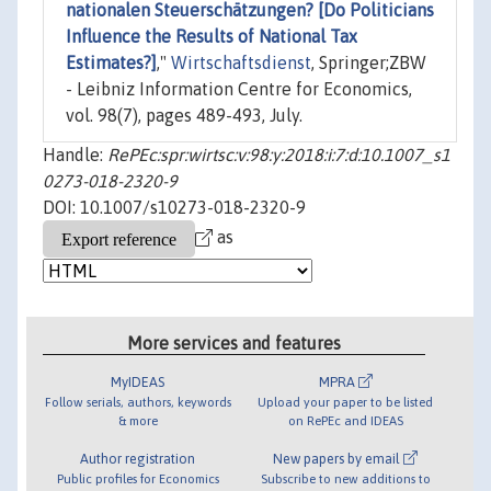
nationalen Steuerschätzungen? [Do Politicians
Influence the Results of National Tax
Estimates?]
,"
Wirtschaftsdienst
, Springer;ZBW
- Leibniz Information Centre for Economics,
vol. 98(7), pages 489-493, July.
Handle:
RePEc:spr:wirtsc:v:98:y:2018:i:7:d:10.1007_s1
0273-018-2320-9
DOI: 10.1007/s10273-018-2320-9
as
More services and features
MyIDEAS
MPRA
Follow serials, authors, keywords
Upload your paper to be listed
& more
on RePEc and IDEAS
Author registration
New papers by email
Public profiles for Economics
Subscribe to new additions to