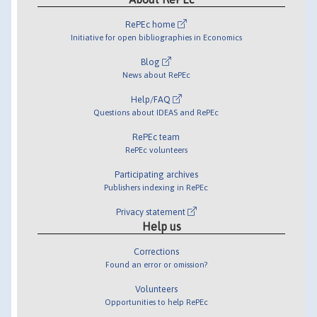
RePEc home
Initiative for open bibliographies in Economics
Blog
News about RePEc
Help/FAQ
Questions about IDEAS and RePEc
RePEc team
RePEc volunteers
Participating archives
Publishers indexing in RePEc
Privacy statement
Help us
Corrections
Found an error or omission?
Volunteers
Opportunities to help RePEc