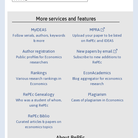
More services and features
MyIDEAS
MPRA
Follow serials, authors, keywords
Upload your paper to be listed
& more
on RePEc and IDEAS
Author registration
New papers by email
Public profiles for Economics
Subscribe to new additions to
researchers
RePEc
Rankings
EconAcademics
Various research rankings in
Blog aggregator for economics
Economics
research
RePEc Genealogy
Plagiarism
Who was a student of whom,
Cases of plagiarism in Economics
using RePEc
RePEc Biblio
Curated articles & papers on
economics topics
About RePEc