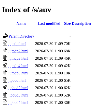
Index of /s/auv
Name
Last modified
Size
Description
Parent Directory
-
jijmdp.html
2026-07-30 11:09
70K
jijmdp2.html
2026-07-30 11:09
68K
jijmdp3.html
2026-07-30 11:09
46K
jijmdp4.html
2026-07-30 11:09
42K
jijmdp5.html
2026-07-30 11:09
10K
jipbud.html
2026-07-20 11:00
65K
jipbud2.html
2026-07-20 11:00
62K
jipbud3.html
2026-07-20 11:00
52K
jipbud4.html
2026-07-20 11:00
36K